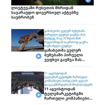
ლიეტუვაში რუსეთის მხრიდან
სავარაუდო დივერსიულ აქტებზე
საუბრობენ
ᲧᲐᲖᲐᲮᲔᲗᲛᲐ ᲕᲔᲚᲣᲠ ᲑᲣᲜᲔᲑᲐᲨᲘ
ᲞᲘᲠᲕᲔᲚᲘ ᲕᲔᲤᲮᲕᲘ ᲒᲐᲣᲨᲕᲐ ᲛᲐᲡ
ᲨᲔᲛᲓᲔᲒ, ᲠᲐᲪ 70 ᲬᲚᲘᲡ ᲬᲘᲜ
ᲠᲔᲒᲘᲝᲜᲘᲓᲐᲜ ᲡᲐᲔᲠᲗᲝᲓ ᲒᲐᲥᲠᲐ
ᲗᲣᲠᲐᲜᲣᲚᲘ ᲕᲔᲤᲮᲕᲘ
ყაზახეთმა ველურ
ბუნებაში პირველი
ვეფხვი გაუშვა მას
შემდეგ, რაც 70 წლის
წინ რეგიონიდან
საერთოდ გაქრა
11 ᲐᲒᲕᲘᲡᲢᲝᲓᲐᲜ
ᲢᲔᲚᲔᲛᲐᲠᲙᲔᲢᲘᲜᲒᲨᲘ ᲩᲐᲠᲗᲣᲚᲘ
თურანული ვეფხვი
ᲙᲝᲛᲞᲐᲜᲘᲔᲑᲘ ᲞᲘᲠᲓᲐᲞᲘᲠ ᲕᲔᲦᲐᲠ
ᲓᲐᲣᲙᲐᲕᲨᲘᲠᲓᲔᲑᲘᲐᲜ ᲛᲝᲥᲐᲚᲐᲥᲔᲔᲑᲡ
11 აგვისტოდან
ტელემარკეტინგში
ჩართული კომპანიები
პირდაპირ ვეღარ