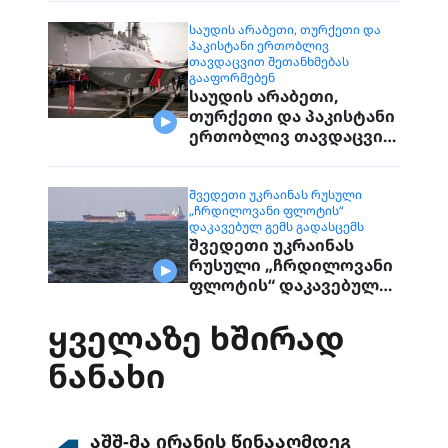
დაუკავშირდებიან
მოქალაქეებს
ᲡᲐᲣᲓᲘᲡ ᲐᲠᲐᲑᲔᲗᲘ, ᲗᲣᲠᲥᲔᲗᲘ ᲓᲐ
ᲞᲐᲙᲘᲡᲢᲐᲜᲘ ᲔᲠᲗᲝᲑᲚᲘᲕ
ᲗᲐᲕᲓᲐᲪᲕᲘᲗ ᲨᲔᲗᲐᲜᲮᲛᲔᲑᲐᲡ
ᲒᲐᲐᲤᲝᲠᲛᲔᲑᲔᲜ
საუდის არაბეთი,
თურქეთი და პაკისტანი
ერთობლივ თავდაცვით
შეთანხმებას
გააფორმებენ
ᲨᲕᲔᲓᲔᲗᲘ ᲣᲙᲠᲐᲘᲜᲐᲡ ᲠᲣᲡᲣᲚᲘ
„ᲩᲠᲓᲘᲚᲝᲕᲐᲜᲘ ᲤᲚᲝᲢᲘᲡ“
ᲓᲐᲙᲐᲕᲔᲑᲣᲚ ᲒᲔᲛᲡ ᲒᲐᲓᲐᲡᲪᲔᲛᲡ
შვედეთი უკრაინას
რუსული „ჩრდილოვანი
ფლოტის“ დაკავებულ
გემს გადასცემს
ᲧᲕᲔᲚᲐᲖᲔ ᲮᲨᲘᲠᲐᲓ
ᲜᲐᲜᲐᲮᲘ
აშშ-მა ირანის წინააღმდეგ