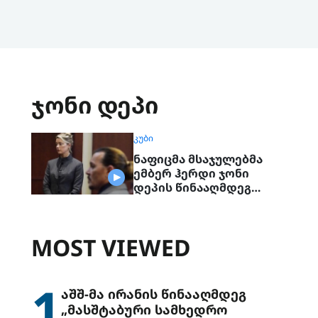
ჯონი დეპი
ᲙᲣᲑᲘ
ნაფიცმა მსაჯულებმა
ემბერ ჰერდი ჯონი
დეპის წინააღმდეგ
ცილისწამებაში
დამნაშავედ ცნეს
MOST VIEWED
1
აშშ-მა ირანის წინააღმდეგ
„მასშტაბური სამხედრო