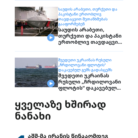
დაუკავშირდებიან
მოქალაქეებს
ᲡᲐᲣᲓᲘᲡ ᲐᲠᲐᲑᲔᲗᲘ, ᲗᲣᲠᲥᲔᲗᲘ ᲓᲐ
ᲞᲐᲙᲘᲡᲢᲐᲜᲘ ᲔᲠᲗᲝᲑᲚᲘᲕ
ᲗᲐᲕᲓᲐᲪᲕᲘᲗ ᲨᲔᲗᲐᲜᲮᲛᲔᲑᲐᲡ
ᲒᲐᲐᲤᲝᲠᲛᲔᲑᲔᲜ
საუდის არაბეთი,
თურქეთი და პაკისტანი
ერთობლივ თავდაცვით
შეთანხმებას
გააფორმებენ
ᲨᲕᲔᲓᲔᲗᲘ ᲣᲙᲠᲐᲘᲜᲐᲡ ᲠᲣᲡᲣᲚᲘ
„ᲩᲠᲓᲘᲚᲝᲕᲐᲜᲘ ᲤᲚᲝᲢᲘᲡ“
ᲓᲐᲙᲐᲕᲔᲑᲣᲚ ᲒᲔᲛᲡ ᲒᲐᲓᲐᲡᲪᲔᲛᲡ
შვედეთი უკრაინას
რუსული „ჩრდილოვანი
ფლოტის“ დაკავებულ
გემს გადასცემს
ᲧᲕᲔᲚᲐᲖᲔ ᲮᲨᲘᲠᲐᲓ
ᲜᲐᲜᲐᲮᲘ
აშშ-მა ირანის წინააღმდეგ