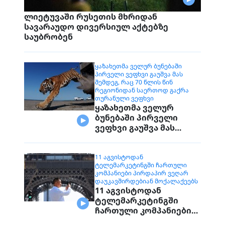
ლიეტუვაში რუსეთის მხრიდან
სავარაუდო დივერსიულ აქტებზე
საუბრობენ
ᲧᲐᲖᲐᲮᲔᲗᲛᲐ ᲕᲔᲚᲣᲠ ᲑᲣᲜᲔᲑᲐᲨᲘ
ᲞᲘᲠᲕᲔᲚᲘ ᲕᲔᲤᲮᲕᲘ ᲒᲐᲣᲨᲕᲐ ᲛᲐᲡ
ᲨᲔᲛᲓᲔᲒ, ᲠᲐᲪ 70 ᲬᲚᲘᲡ ᲬᲘᲜ
ᲠᲔᲒᲘᲝᲜᲘᲓᲐᲜ ᲡᲐᲔᲠᲗᲝᲓ ᲒᲐᲥᲠᲐ
ᲗᲣᲠᲐᲜᲣᲚᲘ ᲕᲔᲤᲮᲕᲘ
ყაზახეთმა ველურ
ბუნებაში პირველი
ვეფხვი გაუშვა მას
შემდეგ, რაც 70 წლის
წინ რეგიონიდან
საერთოდ გაქრა
11 ᲐᲒᲕᲘᲡᲢᲝᲓᲐᲜ
ᲢᲔᲚᲔᲛᲐᲠᲙᲔᲢᲘᲜᲒᲨᲘ ᲩᲐᲠᲗᲣᲚᲘ
თურანული ვეფხვი
ᲙᲝᲛᲞᲐᲜᲘᲔᲑᲘ ᲞᲘᲠᲓᲐᲞᲘᲠ ᲕᲔᲦᲐᲠ
ᲓᲐᲣᲙᲐᲕᲨᲘᲠᲓᲔᲑᲘᲐᲜ ᲛᲝᲥᲐᲚᲐᲥᲔᲔᲑᲡ
11 აგვისტოდან
ტელემარკეტინგში
ჩართული კომპანიები
პირდაპირ ვეღარ