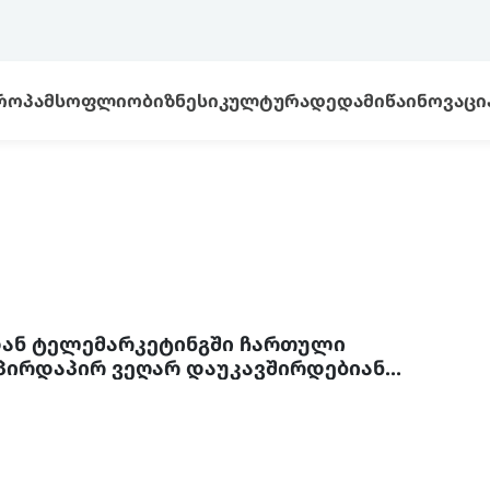
ᲠᲝᲞᲐ
ᲛᲡᲝᲤᲚᲘᲝ
ᲑᲘᲖᲜᲔᲡᲘ
ᲙᲣᲚᲢᲣᲠᲐ
ᲓᲔᲓᲐᲛᲘᲬᲐ
ᲘᲜᲝᲕᲐᲪᲘ
დან ტელემარკეტინგში ჩართული
 პირდაპირ ვეღარ დაუკავშირდებიან
ს