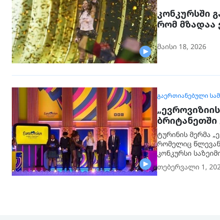
კონკურსში გ
რომ მზადაა 
მაისი 18, 2026
ᲒᲐᲔᲠᲗᲘᲐᲜᲔᲑᲣᲚᲘ ᲡᲐ
„ევროვიზიის
ბრიტანეთში
ტურინის მერმა „
რომელიც წლევან
კონკურსი საზეიმ
თებერვალი 1, 20