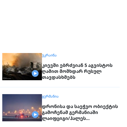
ᲣᲙᲠᲐᲘᲜᲐ
კიევში ებრძვიან 5 აგვისტოს
ღამით მომხდარ რუსულ
თავდასხმებს
ᲒᲔᲠᲛᲐᲜᲘᲐ
დრონისა და საეჭვო ობიექტის
გამოჩენამ გერმანიაში
ლაიფციგი/ჰალეს
აეროპორტის მუშაობა