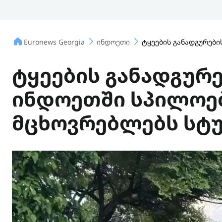
Euronews Georgia
ინდოეთი
ტყეების განადგურებ
ტყეების განადგურე
ინდოეთში სპილოე
მცხოვრებლებს სტ