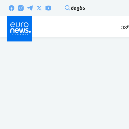
ᲫᲘᲔᲑᲐ
ᲔᲕ