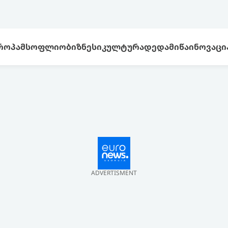
ᲠᲝᲞᲐ
ᲛᲡᲝᲤᲚᲘᲝ
ᲑᲘᲖᲜᲔᲡᲘ
ᲙᲣᲚᲢᲣᲠᲐ
ᲓᲔᲓᲐᲛᲘᲬᲐ
ᲘᲜᲝᲕᲐᲪᲘ
ADVERTISMENT