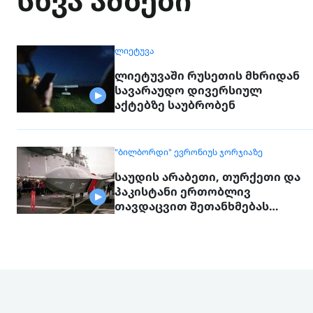
სხვა ამბები
ᲚᲘᲔᲢᲣᲕᲐ
ლიეტუვაში რუსეთის მხრიდან
სავარაუდო დივერსიულ
აქტებზე საუბრობენ
"ᲑᲘᲚᲑᲝᲠᲓᲘ" ᲔᲕᲠᲝᲜᲘᲣᲡ ᲯᲝᲠᲯᲘᲐᲖᲔ
საუდის არაბეთი, თურქეთი და
პაკისტანი ერთობლივ
თავდაცვით შეთანხმებას
გააფორმებენ