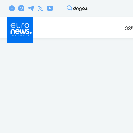
ᲫᲘᲔᲑᲐ
ᲔᲕ