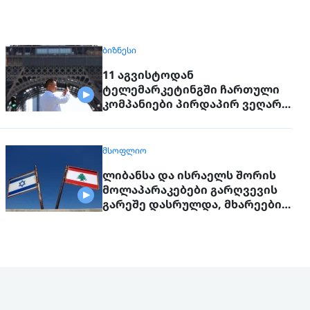
ᲑᲘᲖᲜᲔᲡᲘ
11 აგვისტოდან
ტელემარკეტინგში ჩართული
კომპანიები პირდაპირ ვეღარ
დაუკავშირდებიან
მოქალაქეებს
ᲛᲡᲝᲤᲚᲘᲝ
ლიბანსა და ისრაელს შორის
მოლაპარაკებები გარღვევის
გარეშე დასრულდა, მხარეები
ერთმანეთს 1 სექტემბერს
შეხვდებიან