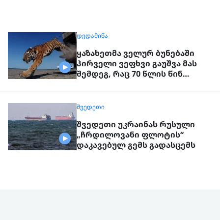
ᲓᲔᲓᲐᲛᲘᲬᲐ
ყაზახეთმა ველურ ბუნებაში
პირველი ვეფხვი გაუშვა მას
შემდეგ, რაც 70 წლის წინ
რეგიონიდან საერთოდ გაქრა
თურანული ვეფხვი
ᲨᲕᲔᲓᲔᲗᲘ
შვედეთი უკრაინას რუსული
„ჩრდილოვანი ფლოტის“
დაკავებულ გემს გადასცემს