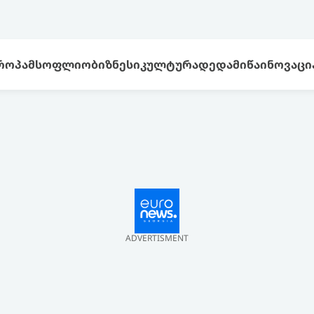
ᲠᲝᲞᲐ
ᲛᲡᲝᲤᲚᲘᲝ
ᲑᲘᲖᲜᲔᲡᲘ
ᲙᲣᲚᲢᲣᲠᲐ
ᲓᲔᲓᲐᲛᲘᲬᲐ
ᲘᲜᲝᲕᲐᲪᲘ
ADVERTISMENT