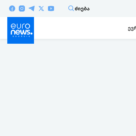
ᲫᲘᲔᲑᲐ
ᲔᲕ