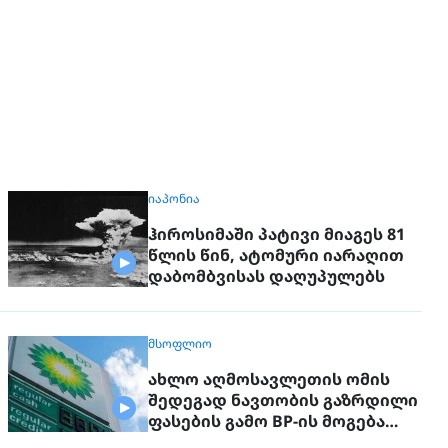
ᲘᲐᲞᲝᲜᲘᲐ
ჰიროსიმაში პატივი მიაგეს 81
წლის წინ, ატომური იარაღით
დაბომბვისას დაღუპულებს
ᲛᲡᲝᲤᲚᲘᲝ
ახლო აღმოსავლეთის ომის
შედეგად ნავთობის გაზრდილი
ფასების გამო BP-ის მოგება
გაორმაგდა