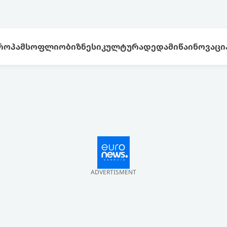
ᲠᲝᲞᲐ
ᲛᲡᲝᲤᲚᲘᲝ
ᲑᲘᲖᲜᲔᲡᲘ
ᲙᲣᲚᲢᲣᲠᲐ
ᲓᲔᲓᲐᲛᲘᲬᲐ
ᲘᲜᲝᲕᲐᲪᲘ
ADVERTISMENT