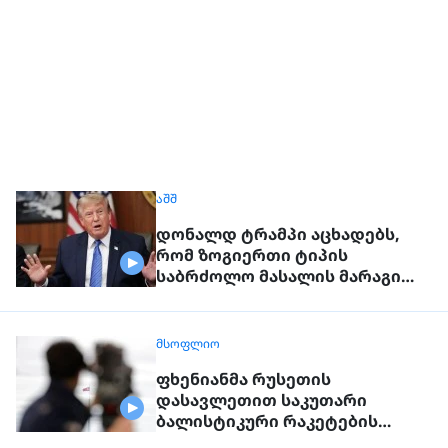
ᲐᲨᲨ
დონალდ ტრამპი აცხადებს,
რომ ზოგიერთი ტიპის
საბრძოლო მასალის მარაგი
„შეზღუდულია"
ᲛᲡᲝᲤᲚᲘᲝ
ფხენიანმა რუსეთის
დასავლეთით საკუთარი
ბალისტიკური რაკეტების
განლაგება დაიწყო