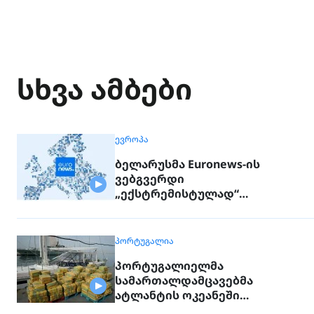
სხვა ამბები
ᲔᲕᲠᲝᲞᲐ
ბელარუსმა Euronews-ის
ვებგვერდი
„ექსტრემისტულად“
გამოაცხადა
ᲞᲝᲠᲢᲣᲒᲐᲚᲘᲐ
პორტუგალიელმა
სამართალდამცავებმა
ატლანტის ოკეანეში
დაკავებული გემიდან 5კგ.