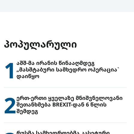
ᲞᲝᲞᲣᲚᲐᲠᲣᲚᲘ
1
აშშ-მა ირანის წინააღმდეგ
„მასშტაბური სამხედრო ოპერაცია`
დაიწყო
2
ერთ-ერთი ყველაზე მნიშვნელოვანი
შეთანხმება BREXIT-დან 6 წლის
შემდეგ
რუსმა სამხედროებმა კასეტური