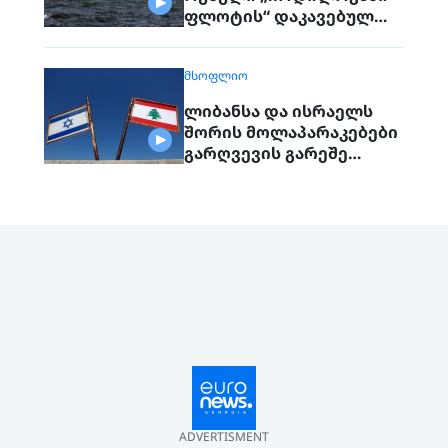
ფლოტის“ დაკავებულ
გემს გადასცემს
ᲛᲡᲝᲤᲚᲘᲝ
ლიბანსა და ისრაელს
შორის მოლაპარაკებები
გარღვევის გარეშე
დასრულდა, მხარეები
ერთმანეთს 1
სექტემბერს შეხვდებიან
ADVERTISMENT