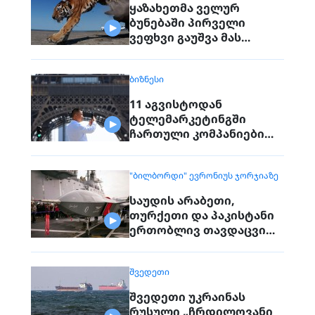
ყაზახეთმა ველურ
ბუნებაში პირველი
ვეფხვი გაუშვა მას
შემდეგ, რაც 70 წლის წინ
რეგიონიდან საერთოდ
ᲑᲘᲖᲜᲔᲡᲘ
გაქრა თურანული ვეფხვი
11 აგვისტოდან
ტელემარკეტინგში
ჩართული კომპანიები
პირდაპირ ვეღარ
დაუკავშირდებიან
"ᲑᲘᲚᲑᲝᲠᲓᲘ" ᲔᲕᲠᲝᲜᲘᲣᲡ ᲯᲝᲠᲯᲘᲐᲖᲔ
მოქალაქეებს
საუდის არაბეთი,
თურქეთი და პაკისტანი
ერთობლივ თავდაცვით
შეთანხმებას
გააფორმებენ
ᲨᲕᲔᲓᲔᲗᲘ
შვედეთი უკრაინას
რუსული „ჩრდილოვანი