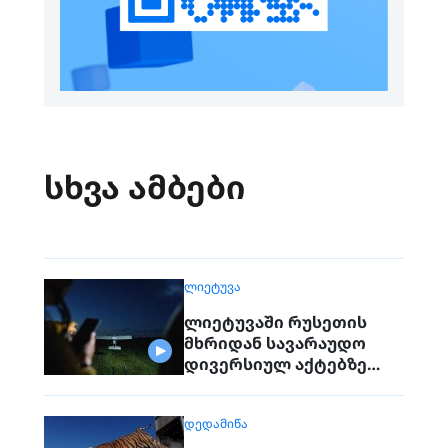
სხვა ამბები
ᲚᲘᲔᲢᲣᲕᲐ
ლიეტუვაში რუსეთის
მხრიდან სავარაუდო
დივერსიულ აქტებზე
საუბრობენ
ᲓᲔᲓᲐᲛᲘᲬᲐ