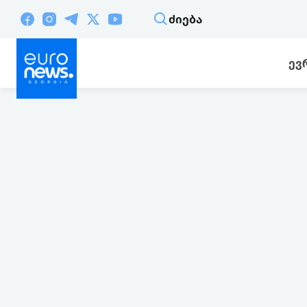
ᲫᲘᲔᲑᲐ
ᲔᲕ