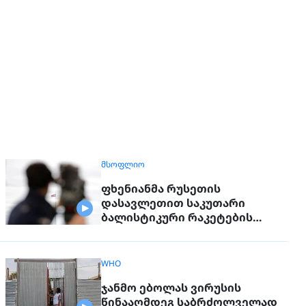
ᲛᲡᲝᲤᲚᲘᲝ
ფხენიანმა რუსეთის
დასავლეთით საკუთარი
ბალისტიკური რაკეტების
განლაგება დაიწყო
WHO
ჯანმო ებოლას ვირუსის
წინააღმდეგ საბრძოლველად