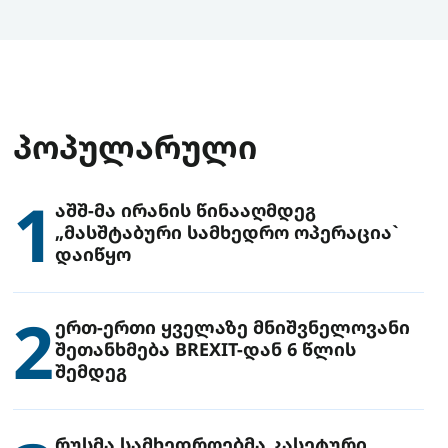
ᲞᲝᲞᲣᲚᲐᲠᲣᲚᲘ
1
აშშ-მა ირანის წინააღმდეგ
„მასშტაბური სამხედრო ოპერაცია`
დაიწყო
2
ერთ-ერთი ყველაზე მნიშვნელოვანი
შეთანხმება BREXIT-დან 6 წლის
შემდეგ
რუსმა სამხედროებმა კასეტური