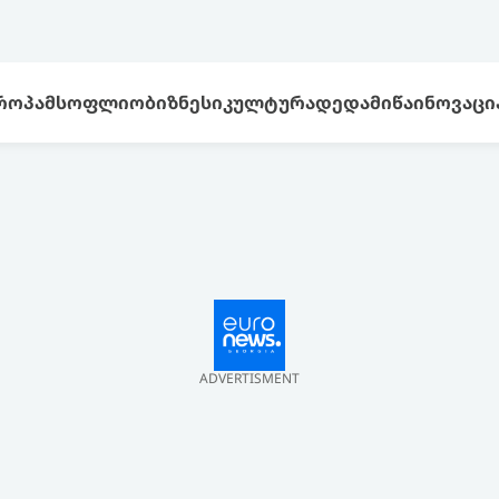
ᲠᲝᲞᲐ
ᲛᲡᲝᲤᲚᲘᲝ
ᲑᲘᲖᲜᲔᲡᲘ
ᲙᲣᲚᲢᲣᲠᲐ
ᲓᲔᲓᲐᲛᲘᲬᲐ
ᲘᲜᲝᲕᲐᲪᲘ
ADVERTISMENT