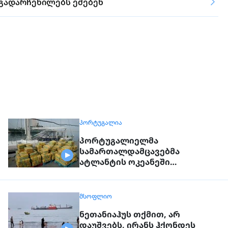
 გადარჩენილებს ეძებენ
ᲞᲝᲠᲢᲣᲒᲐᲚᲘᲐ
პორტუგალიელმა
სამართალდამცავებმა
ატლანტის ოკეანეში
დაკავებული გემიდან 5კგ.
კოკაინი ამოიღეს
ᲛᲡᲝᲤᲚᲘᲝ
ნეთანიაჰუს თქმით, არ
დაუშვებს, ირანს ჰქონდეს