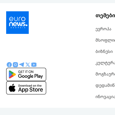
თემებ
ევროპა
მსოფლი
ბიზნესი
კულტურ
მოგზაურ
დედამიწ
ინოვაცი