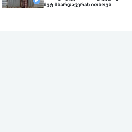
მეტ მხარდაჭერას ითხოვს