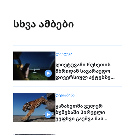
სხვა ამბები
ᲚᲘᲔᲢᲣᲕᲐ
ლიეტუვაში რუსეთის
მხრიდან სავარაუდო
დივერსიულ აქტებზე
საუბრობენ
ᲓᲔᲓᲐᲛᲘᲬᲐ
ყაზახეთმა ველურ
ბუნებაში პირველი
ვეფხვი გაუშვა მას
შემდეგ, რაც 70 წლის წინ
რეგიონიდან საერთოდ