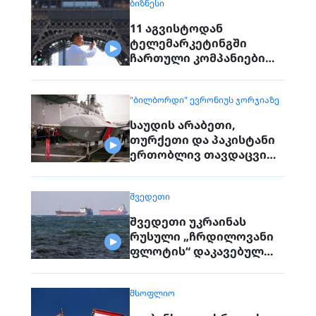
ᲑᲘᲖᲜᲔᲡᲘ
გაქრა თურანული ვეფხვი
11 აგვისტოდან
ტელემარკეტინგში
ჩართული კომპანიები
პირდაპირ ვეღარ
დაუკავშირდებიან
"ᲑᲘᲚᲑᲝᲠᲓᲘ" ᲔᲕᲠᲝᲜᲘᲣᲡ ᲯᲝᲠᲯᲘᲐᲖᲔ
მოქალაქეებს
საუდის არაბეთი,
თურქეთი და პაკისტანი
ერთობლივ თავდაცვით
შეთანხმებას
გააფორმებენ
ᲨᲕᲔᲓᲔᲗᲘ
შვედეთი უკრაინას
რუსული „ჩრდილოვანი
ფლოტის“ დაკავებულ
გემს გადასცემს
ᲛᲡᲝᲤᲚᲘᲝ