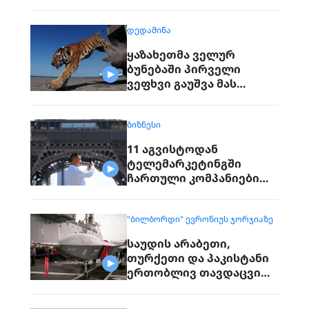
საუბრობენ
ᲓᲔᲓᲐᲛᲘᲬᲐ
ყაზახეთმა ველურ
ბუნებაში პირველი
ვეფხვი გაუშვა მას
შემდეგ, რაც 70 წლის წინ
რეგიონიდან საერთოდ
ᲑᲘᲖᲜᲔᲡᲘ
გაქრა თურანული ვეფხვი
11 აგვისტოდან
ტელემარკეტინგში
ჩართული კომპანიები
პირდაპირ ვეღარ
დაუკავშირდებიან
"ᲑᲘᲚᲑᲝᲠᲓᲘ" ᲔᲕᲠᲝᲜᲘᲣᲡ ᲯᲝᲠᲯᲘᲐᲖᲔ
მოქალაქეებს
საუდის არაბეთი,
თურქეთი და პაკისტანი
ერთობლივ თავდაცვით
შეთანხმებას
გააფორმებენ