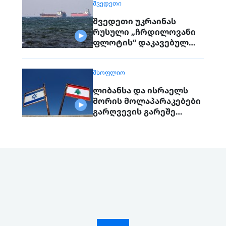
ᲨᲕᲔᲓᲔᲗᲘ
შვედეთი უკრაინას
რუსული „ჩრდილოვანი
ფლოტის“ დაკავებულ
გემს გადასცემს
ᲛᲡᲝᲤᲚᲘᲝ
ლიბანსა და ისრაელს
შორის მოლაპარაკებები
გარღვევის გარეშე
დასრულდა, მხარეები
ერთმანეთს 1
სექტემბერს შეხვდებიან