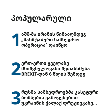
ᲞᲝᲞᲣᲚᲐᲠᲣᲚᲘ
1
აშშ-მა ირანის წინააღმდეგ
„მასშტაბური სამხედრო
ოპერაცია` დაიწყო
2
ერთ-ერთი ყველაზე
მნიშვნელოვანი შეთანხმება
BREXIT-დან 6 წლის შემდეგ
3
რუსმა სამხედროებმა კასეტური
ბომბების გამოყენებით
უკრაინის ქალაქ დრუჟივკაზე
მიიტანეს იერიში