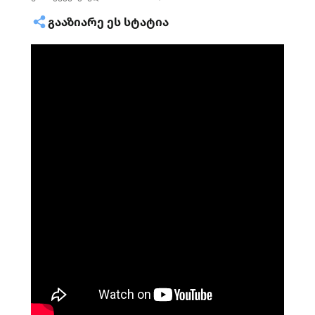
ᲒᲐᲐᲖᲘᲐᲠᲔ ᲔᲡ ᲡᲢᲐᲢᲘᲐ