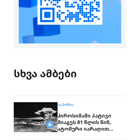
სხვა ამბები
ᲘᲐᲞᲝᲜᲘᲐ
ჰიროსიმაში პატივი
მიაგეს 81 წლის წინ,
ატომური იარაღით
დაბომბვისას