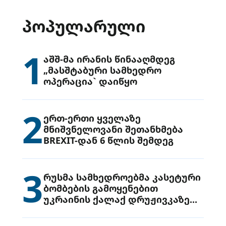
ᲞᲝᲞᲣᲚᲐᲠᲣᲚᲘ
1
აშშ-მა ირანის წინააღმდეგ
„მასშტაბური სამხედრო
ოპერაცია` დაიწყო
2
ერთ-ერთი ყველაზე
მნიშვნელოვანი შეთანხმება
BREXIT-დან 6 წლის შემდეგ
3
რუსმა სამხედროებმა კასეტური
ბომბების გამოყენებით
უკრაინის ქალაქ დრუჟივკაზე
მიიტანეს იერიში