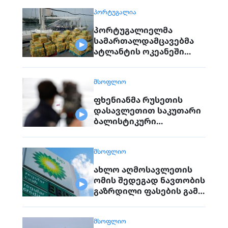
დაღუპულებს
ᲞᲝᲠᲢᲣᲒᲐᲚᲘᲐ
პორტუგალიელმა
სამართალდამცავებმა
ატლანტის ოკეანეში
დაკავებული გემიდან
5კგ. კოკაინი ამოიღეს
ᲛᲡᲝᲤᲚᲘᲝ
ფხენიანმა რუსეთის
დასავლეთით საკუთარი
ბალისტიკური
რაკეტების განლაგება
დაიწყო
ᲛᲡᲝᲤᲚᲘᲝ
ახლო აღმოსავლეთის
ომის შედეგად ნავთობის
გაზრდილი ფასების გამო
BP-ის მოგება გაორმაგდა
ᲛᲡᲝᲤᲚᲘᲝ