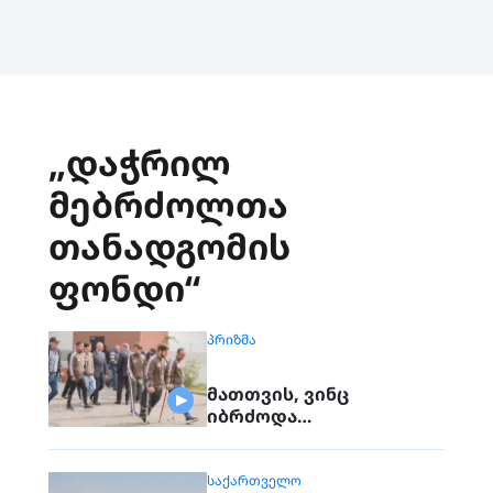
„დაჭრილ
მებრძოლთა
თანადგომის
ფონდი“
ᲞᲠᲘᲖᲛᲐ
მათთვის, ვინც
იბრძოდა…
ᲡᲐᲥᲐᲠᲗᲕᲔᲚᲝ