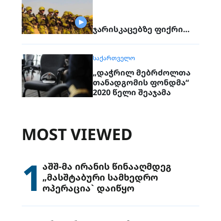
ჯარისკაცებზე ფიქრი…
ᲡᲐᲥᲐᲠᲗᲕᲔᲚᲝ
„დაჭრილ მებრძოლთა
თანადგომის ფონდმა“
2020 წელი შეაჯამა
MOST VIEWED
1
აშშ-მა ირანის წინააღმდეგ
„მასშტაბური სამხედრო
ოპერაცია` დაიწყო