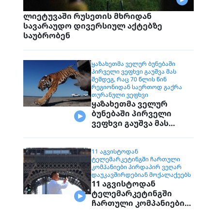
ლიეტუვაში რუსეთის მხრიდან
სავარაუდო დივერსიულ აქტებზე
საუბრობენ
ᲧᲐᲖᲐᲮᲔᲗᲛᲐ ᲕᲔᲚᲣᲠ ᲑᲣᲜᲔᲑᲐᲨᲘ
ᲞᲘᲠᲕᲔᲚᲘ ᲕᲔᲤᲮᲕᲘ ᲒᲐᲣᲨᲕᲐ ᲛᲐᲡ
ᲨᲔᲛᲓᲔᲒ, ᲠᲐᲪ 70 ᲬᲚᲘᲡ ᲬᲘᲜ
ᲠᲔᲒᲘᲝᲜᲘᲓᲐᲜ ᲡᲐᲔᲠᲗᲝᲓ ᲒᲐᲥᲠᲐ
ᲗᲣᲠᲐᲜᲣᲚᲘ ᲕᲔᲤᲮᲕᲘ
ყაზახეთმა ველურ
ბუნებაში პირველი
ვეფხვი გაუშვა მას
შემდეგ, რაც 70 წლის
წინ რეგიონიდან
საერთოდ გაქრა
11 ᲐᲒᲕᲘᲡᲢᲝᲓᲐᲜ
ᲢᲔᲚᲔᲛᲐᲠᲙᲔᲢᲘᲜᲒᲨᲘ ᲩᲐᲠᲗᲣᲚᲘ
თურანული ვეფხვი
ᲙᲝᲛᲞᲐᲜᲘᲔᲑᲘ ᲞᲘᲠᲓᲐᲞᲘᲠ ᲕᲔᲦᲐᲠ
ᲓᲐᲣᲙᲐᲕᲨᲘᲠᲓᲔᲑᲘᲐᲜ ᲛᲝᲥᲐᲚᲐᲥᲔᲔᲑᲡ
11 აგვისტოდან
ტელემარკეტინგში
ჩართული კომპანიები
პირდაპირ ვეღარ