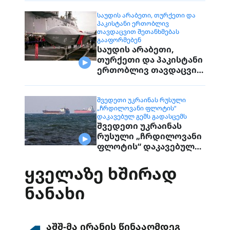
დაუკავშირდებიან
მოქალაქეებს
ᲡᲐᲣᲓᲘᲡ ᲐᲠᲐᲑᲔᲗᲘ, ᲗᲣᲠᲥᲔᲗᲘ ᲓᲐ
ᲞᲐᲙᲘᲡᲢᲐᲜᲘ ᲔᲠᲗᲝᲑᲚᲘᲕ
ᲗᲐᲕᲓᲐᲪᲕᲘᲗ ᲨᲔᲗᲐᲜᲮᲛᲔᲑᲐᲡ
ᲒᲐᲐᲤᲝᲠᲛᲔᲑᲔᲜ
საუდის არაბეთი,
თურქეთი და პაკისტანი
ერთობლივ თავდაცვით
შეთანხმებას
გააფორმებენ
ᲨᲕᲔᲓᲔᲗᲘ ᲣᲙᲠᲐᲘᲜᲐᲡ ᲠᲣᲡᲣᲚᲘ
„ᲩᲠᲓᲘᲚᲝᲕᲐᲜᲘ ᲤᲚᲝᲢᲘᲡ“
ᲓᲐᲙᲐᲕᲔᲑᲣᲚ ᲒᲔᲛᲡ ᲒᲐᲓᲐᲡᲪᲔᲛᲡ
შვედეთი უკრაინას
რუსული „ჩრდილოვანი
ფლოტის“ დაკავებულ
გემს გადასცემს
ᲧᲕᲔᲚᲐᲖᲔ ᲮᲨᲘᲠᲐᲓ
ᲜᲐᲜᲐᲮᲘ
აშშ-მა ირანის წინააღმდეგ