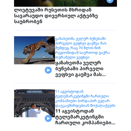
ლიეტუვაში რუსეთის მხრიდან
სავარაუდო დივერსიულ აქტებზე
საუბრობენ
ᲧᲐᲖᲐᲮᲔᲗᲛᲐ ᲕᲔᲚᲣᲠ ᲑᲣᲜᲔᲑᲐᲨᲘ
ᲞᲘᲠᲕᲔᲚᲘ ᲕᲔᲤᲮᲕᲘ ᲒᲐᲣᲨᲕᲐ ᲛᲐᲡ
ᲨᲔᲛᲓᲔᲒ, ᲠᲐᲪ 70 ᲬᲚᲘᲡ ᲬᲘᲜ
ᲠᲔᲒᲘᲝᲜᲘᲓᲐᲜ ᲡᲐᲔᲠᲗᲝᲓ ᲒᲐᲥᲠᲐ
ᲗᲣᲠᲐᲜᲣᲚᲘ ᲕᲔᲤᲮᲕᲘ
ყაზახეთმა ველურ
ბუნებაში პირველი
ვეფხვი გაუშვა მას
შემდეგ, რაც 70 წლის
წინ რეგიონიდან
საერთოდ გაქრა
11 ᲐᲒᲕᲘᲡᲢᲝᲓᲐᲜ
ᲢᲔᲚᲔᲛᲐᲠᲙᲔᲢᲘᲜᲒᲨᲘ ᲩᲐᲠᲗᲣᲚᲘ
თურანული ვეფხვი
ᲙᲝᲛᲞᲐᲜᲘᲔᲑᲘ ᲞᲘᲠᲓᲐᲞᲘᲠ ᲕᲔᲦᲐᲠ
ᲓᲐᲣᲙᲐᲕᲨᲘᲠᲓᲔᲑᲘᲐᲜ ᲛᲝᲥᲐᲚᲐᲥᲔᲔᲑᲡ
11 აგვისტოდან
ტელემარკეტინგში
ჩართული კომპანიები
პირდაპირ ვეღარ