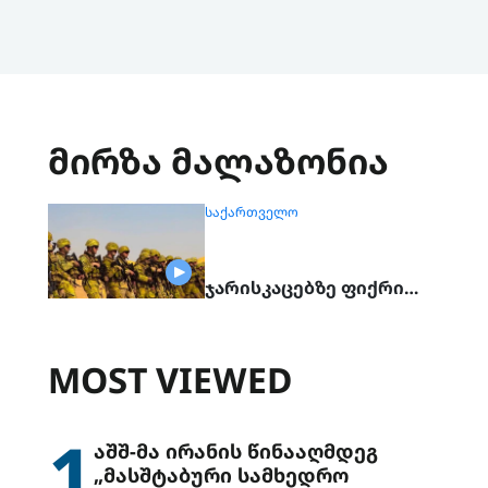
მირზა მალაზონია
ᲡᲐᲥᲐᲠᲗᲕᲔᲚᲝ
ჯარისკაცებზე ფიქრი…
MOST VIEWED
1
აშშ-მა ირანის წინააღმდეგ
„მასშტაბური სამხედრო