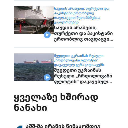
დაუკავშირდებიან
მოქალაქეებს
ᲡᲐᲣᲓᲘᲡ ᲐᲠᲐᲑᲔᲗᲘ, ᲗᲣᲠᲥᲔᲗᲘ ᲓᲐ
ᲞᲐᲙᲘᲡᲢᲐᲜᲘ ᲔᲠᲗᲝᲑᲚᲘᲕ
ᲗᲐᲕᲓᲐᲪᲕᲘᲗ ᲨᲔᲗᲐᲜᲮᲛᲔᲑᲐᲡ
ᲒᲐᲐᲤᲝᲠᲛᲔᲑᲔᲜ
საუდის არაბეთი,
თურქეთი და პაკისტანი
ერთობლივ თავდაცვით
შეთანხმებას
გააფორმებენ
ᲨᲕᲔᲓᲔᲗᲘ ᲣᲙᲠᲐᲘᲜᲐᲡ ᲠᲣᲡᲣᲚᲘ
„ᲩᲠᲓᲘᲚᲝᲕᲐᲜᲘ ᲤᲚᲝᲢᲘᲡ“
ᲓᲐᲙᲐᲕᲔᲑᲣᲚ ᲒᲔᲛᲡ ᲒᲐᲓᲐᲡᲪᲔᲛᲡ
შვედეთი უკრაინას
რუსული „ჩრდილოვანი
ფლოტის“ დაკავებულ
გემს გადასცემს
ᲧᲕᲔᲚᲐᲖᲔ ᲮᲨᲘᲠᲐᲓ
ᲜᲐᲜᲐᲮᲘ
აშშ-მა ირანის წინააღმდეგ