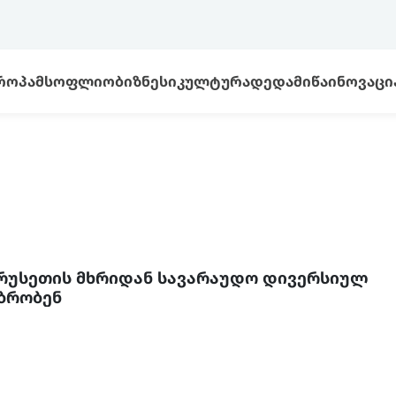
ᲠᲝᲞᲐ
ᲛᲡᲝᲤᲚᲘᲝ
ᲑᲘᲖᲜᲔᲡᲘ
ᲙᲣᲚᲢᲣᲠᲐ
ᲓᲔᲓᲐᲛᲘᲬᲐ
ᲘᲜᲝᲕᲐᲪᲘ
რუსეთის მხრიდან სავარაუდო დივერსიულ
უბრობენ