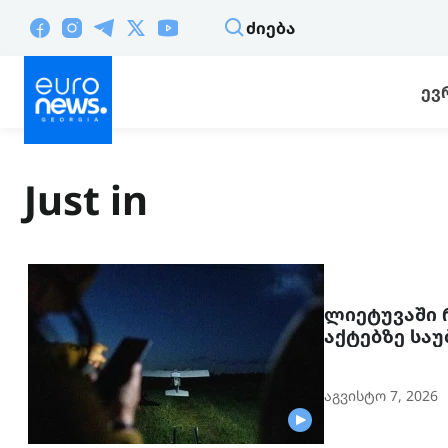
ᲫᲘᲔᲑᲐ
ᲔᲕ
Just in
ლიეტუვაში 
აქტებზე სა
აგვისტო 7, 2026