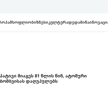
ᲠᲝᲞᲐ
ᲛᲡᲝᲤᲚᲘᲝ
ᲑᲘᲖᲜᲔᲡᲘ
ᲙᲣᲚᲢᲣᲠᲐ
ᲓᲔᲓᲐᲛᲘᲬᲐ
ᲘᲜᲝᲕᲐᲪᲘ
პატივი მიაგეს 81 წლის წინ, ატომური
ბომბვისას დაღუპულებს