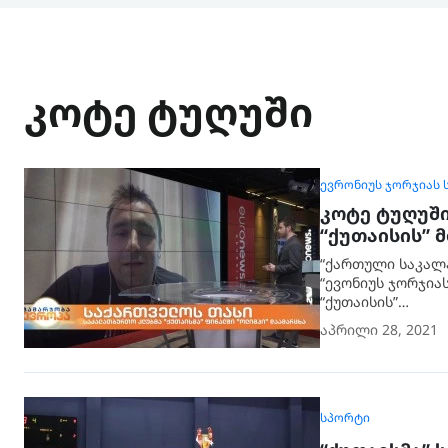
კოტე ტუღუში
ᲔᲕᲠᲝᲜᲘᲣᲡ ᲯᲝᲠᲯᲘᲐᲡ 
კოტე ტუღუში
“ქუთაისის” 
“ქართული საკალ
“ევონიუს ჯორჯია
“ქუთაისის”…
აპრილი 28, 2021
ᲡᲞᲝᲠᲢᲘ