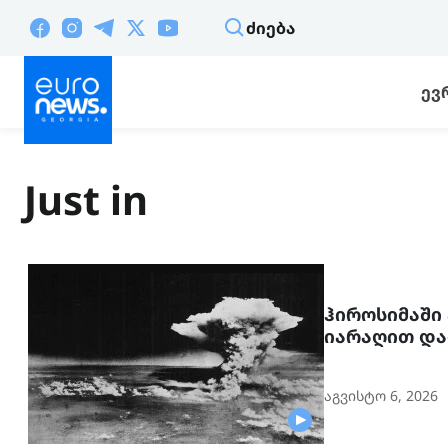
ᲫᲘᲔᲑᲐ
ᲔᲕ
Just in
ჰიროსიმაში 
იარაღით და
აგვისტო 6, 2026