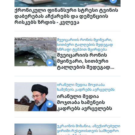
ქრონიკული ფინანსური სტრესი ტვინის
დაბერებას აჩქარებს და დემენციის
რისკებს ზრდის - კვლევა
ᲨᲕᲔᲘᲪᲐᲠᲘᲘᲡ ᲠᲝᲜᲘᲡ ᲛᲧᲘᲜᲕᲐᲠᲘ,
ᲡᲘᲗᲑᲣᲠᲘ ᲢᲐᲚᲦᲔᲑᲘᲡ ᲨᲔᲓᲔᲒᲐᲓ
ᲡᲬᲠᲐᲤᲘ ᲢᲔᲛᲞᲘᲗ ᲛᲪᲘᲠᲓᲔᲑᲐ
შვეიცარიის რონის
მყინვარი, სითბური
ტალღების შედეგად
სწრაფი ტემპით
მცირდება
ᲘᲠᲐᲜᲣᲚᲘ ᲛᲔᲓᲘᲐ ᲛᲝᲯᲗᲐᲑᲐ
ᲮᲐᲛᲔᲜᲔᲘᲡ ᲙᲐᲓᲠᲔᲑᲡ ᲐᲕᲠᲪᲔᲚᲔᲑᲡ
ირანული მედია
მოჯთაბა ხამენეის
კადრებს ავრცელებს
ᲣᲙᲠᲐᲘᲜᲘᲡ ᲛᲘᲖᲐᲜᲘᲐ, ᲐᲜᲔᲥᲡᲘᲠᲔᲑᲣᲚᲘ
ᲧᲘᲠᲘᲛᲘ ᲠᲣᲡᲔᲗᲘᲡᲗᲕᲘᲡ ᲡᲐᲛᲮᲔᲓᲠᲝ