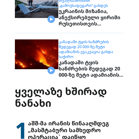
ᲗᲕᲐᲚᲡᲐᲖᲠᲘᲡᲘᲗ
„ᲒᲐᲛᲝᲣᲡᲐᲓᲔᲒᲐᲠᲘ“ ᲒᲐᲮᲓᲔᲡ
უკრაინის მიზანია,
ანექსირებული ყირიმი
რუსეთისთვის
სამხედრო
თვალსაზრისით
„გამოუსადეგარი“
ᲙᲐᲜᲐᲓᲐᲨᲘ ᲢᲧᲘᲡ ᲮᲐᲜᲫᲠᲔᲑᲘᲡ
ᲨᲔᲓᲔᲒᲐᲓ 20 000-ᲖᲔ ᲛᲔᲢᲘ
გახდეს
ᲐᲓᲐᲛᲘᲐᲜᲘᲡ ᲔᲕᲐᲙᲣᲐᲪᲘᲐ ᲒᲐᲮᲓᲐ
ᲡᲐᲭᲘᲠᲝ
კანადაში ტყის
ხანძრების შედეგად 20
000-ზე მეტი ადამიანის
ევაკუაცია გახდა
საჭირო
ᲧᲕᲔᲚᲐᲖᲔ ᲮᲨᲘᲠᲐᲓ
ᲜᲐᲜᲐᲮᲘ
1
აშშ-მა ირანის წინააღმდეგ
„მასშტაბური სამხედრო
ოპერაცია` დაიწყო