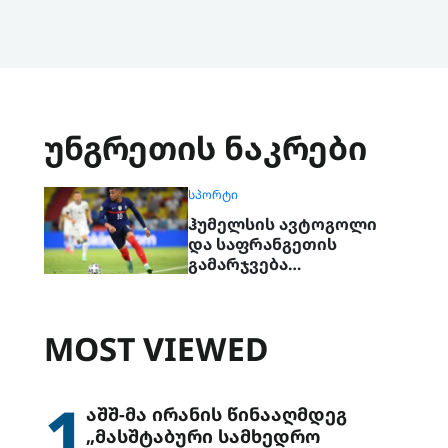
უნგრეთის ნაკრები
ᲡᲞᲝᲠᲢᲘ
ჰუმელსის ავტოგოლი
და საფრანგეთის
გამარჯვება
გერმანიასთან
MOST VIEWED
1
აშშ-მა ირანის წინააღმდეგ
„მასშტაბური სამხედრო