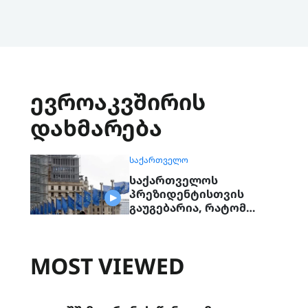
ევროაკვშირის
დახმარება
ᲡᲐᲥᲐᲠᲗᲕᲔᲚᲝ
საქართველოს
პრეზიდენტისთვის
გაუგებარია, რატომ
გახდა მოქალაქეთა
კრიზისულ
მდგომარეობაზე
MOST VIEWED
პრიორიტეტული
საერთაშორისო ვალის
შემცირება