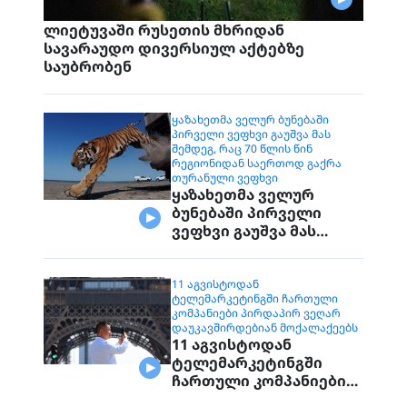
ლიეტუვაში რუსეთის მხრიდან
სავარაუდო დივერსიულ აქტებზე
საუბრობენ
ᲧᲐᲖᲐᲮᲔᲗᲛᲐ ᲕᲔᲚᲣᲠ ᲑᲣᲜᲔᲑᲐᲨᲘ
ᲞᲘᲠᲕᲔᲚᲘ ᲕᲔᲤᲮᲕᲘ ᲒᲐᲣᲨᲕᲐ ᲛᲐᲡ
ᲨᲔᲛᲓᲔᲒ, ᲠᲐᲪ 70 ᲬᲚᲘᲡ ᲬᲘᲜ
ᲠᲔᲒᲘᲝᲜᲘᲓᲐᲜ ᲡᲐᲔᲠᲗᲝᲓ ᲒᲐᲥᲠᲐ
ᲗᲣᲠᲐᲜᲣᲚᲘ ᲕᲔᲤᲮᲕᲘ
ყაზახეთმა ველურ
ბუნებაში პირველი
ვეფხვი გაუშვა მას
შემდეგ, რაც 70 წლის
წინ რეგიონიდან
საერთოდ გაქრა
11 ᲐᲒᲕᲘᲡᲢᲝᲓᲐᲜ
ᲢᲔᲚᲔᲛᲐᲠᲙᲔᲢᲘᲜᲒᲨᲘ ᲩᲐᲠᲗᲣᲚᲘ
თურანული ვეფხვი
ᲙᲝᲛᲞᲐᲜᲘᲔᲑᲘ ᲞᲘᲠᲓᲐᲞᲘᲠ ᲕᲔᲦᲐᲠ
ᲓᲐᲣᲙᲐᲕᲨᲘᲠᲓᲔᲑᲘᲐᲜ ᲛᲝᲥᲐᲚᲐᲥᲔᲔᲑᲡ
11 აგვისტოდან
ტელემარკეტინგში
ჩართული კომპანიები
პირდაპირ ვეღარ