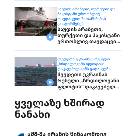
დაუკავშირდებიან
მოქალაქეებს
ᲡᲐᲣᲓᲘᲡ ᲐᲠᲐᲑᲔᲗᲘ, ᲗᲣᲠᲥᲔᲗᲘ ᲓᲐ
ᲞᲐᲙᲘᲡᲢᲐᲜᲘ ᲔᲠᲗᲝᲑᲚᲘᲕ
ᲗᲐᲕᲓᲐᲪᲕᲘᲗ ᲨᲔᲗᲐᲜᲮᲛᲔᲑᲐᲡ
ᲒᲐᲐᲤᲝᲠᲛᲔᲑᲔᲜ
საუდის არაბეთი,
თურქეთი და პაკისტანი
ერთობლივ თავდაცვით
შეთანხმებას
გააფორმებენ
ᲨᲕᲔᲓᲔᲗᲘ ᲣᲙᲠᲐᲘᲜᲐᲡ ᲠᲣᲡᲣᲚᲘ
„ᲩᲠᲓᲘᲚᲝᲕᲐᲜᲘ ᲤᲚᲝᲢᲘᲡ“
ᲓᲐᲙᲐᲕᲔᲑᲣᲚ ᲒᲔᲛᲡ ᲒᲐᲓᲐᲡᲪᲔᲛᲡ
შვედეთი უკრაინას
რუსული „ჩრდილოვანი
ფლოტის“ დაკავებულ
გემს გადასცემს
ᲧᲕᲔᲚᲐᲖᲔ ᲮᲨᲘᲠᲐᲓ
ᲜᲐᲜᲐᲮᲘ
აშშ-მა ირანის წინააღმდეგ