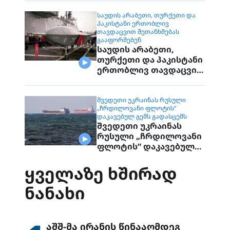
დაუკავშირდებიან
მოქალაქეებს
ᲡᲐᲣᲓᲘᲡ ᲐᲠᲐᲑᲔᲗᲘ, ᲗᲣᲠᲥᲔᲗᲘ ᲓᲐ
ᲞᲐᲙᲘᲡᲢᲐᲜᲘ ᲔᲠᲗᲝᲑᲚᲘᲕ
ᲗᲐᲕᲓᲐᲪᲕᲘᲗ ᲨᲔᲗᲐᲜᲮᲛᲔᲑᲐᲡ
ᲒᲐᲐᲤᲝᲠᲛᲔᲑᲔᲜ
საუდის არაბეთი,
თურქეთი და პაკისტანი
ერთობლივ თავდაცვით
შეთანხმებას
გააფორმებენ
ᲨᲕᲔᲓᲔᲗᲘ ᲣᲙᲠᲐᲘᲜᲐᲡ ᲠᲣᲡᲣᲚᲘ
„ᲩᲠᲓᲘᲚᲝᲕᲐᲜᲘ ᲤᲚᲝᲢᲘᲡ“
ᲓᲐᲙᲐᲕᲔᲑᲣᲚ ᲒᲔᲛᲡ ᲒᲐᲓᲐᲡᲪᲔᲛᲡ
შვედეთი უკრაინას
რუსული „ჩრდილოვანი
ფლოტის“ დაკავებულ
გემს გადასცემს
ᲧᲕᲔᲚᲐᲖᲔ ᲮᲨᲘᲠᲐᲓ
ᲜᲐᲜᲐᲮᲘ
აშშ-მა ირანის წინააღმდეგ