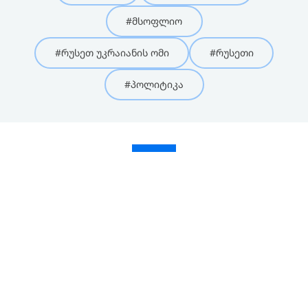
#მსოფლიო
#რუსეთ უკრაიანის ომი
#რუსეთი
#პოლიტიკა
თემები
სერვისი
კორპორატიული