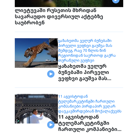
ლიეტუვაში რუსეთის მხრიდან
სავარაუდო დივერსიულ აქტებზე
საუბრობენ
ᲧᲐᲖᲐᲮᲔᲗᲛᲐ ᲕᲔᲚᲣᲠ ᲑᲣᲜᲔᲑᲐᲨᲘ
ᲞᲘᲠᲕᲔᲚᲘ ᲕᲔᲤᲮᲕᲘ ᲒᲐᲣᲨᲕᲐ ᲛᲐᲡ
ᲨᲔᲛᲓᲔᲒ, ᲠᲐᲪ 70 ᲬᲚᲘᲡ ᲬᲘᲜ
ᲠᲔᲒᲘᲝᲜᲘᲓᲐᲜ ᲡᲐᲔᲠᲗᲝᲓ ᲒᲐᲥᲠᲐ
ᲗᲣᲠᲐᲜᲣᲚᲘ ᲕᲔᲤᲮᲕᲘ
ყაზახეთმა ველურ
ბუნებაში პირველი
ვეფხვი გაუშვა მას
შემდეგ, რაც 70 წლის
წინ რეგიონიდან
საერთოდ გაქრა
11 ᲐᲒᲕᲘᲡᲢᲝᲓᲐᲜ
ᲢᲔᲚᲔᲛᲐᲠᲙᲔᲢᲘᲜᲒᲨᲘ ᲩᲐᲠᲗᲣᲚᲘ
თურანული ვეფხვი
ᲙᲝᲛᲞᲐᲜᲘᲔᲑᲘ ᲞᲘᲠᲓᲐᲞᲘᲠ ᲕᲔᲦᲐᲠ
ᲓᲐᲣᲙᲐᲕᲨᲘᲠᲓᲔᲑᲘᲐᲜ ᲛᲝᲥᲐᲚᲐᲥᲔᲔᲑᲡ
11 აგვისტოდან
ტელემარკეტინგში
ჩართული კომპანიები
პირდაპირ ვეღარ