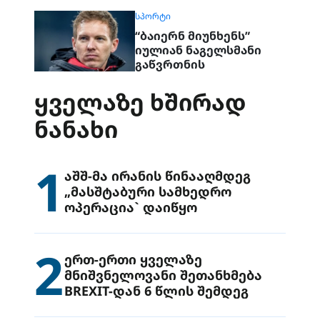
ᲡᲞᲝᲠᲢᲘ
“ბაიერნ მიუნხენს”
იულიან ნაგელსმანი
გაწვრთნის
ᲧᲕᲔᲚᲐᲖᲔ ᲮᲨᲘᲠᲐᲓ
ᲜᲐᲜᲐᲮᲘ
1
აშშ-მა ირანის წინააღმდეგ
„მასშტაბური სამხედრო
ოპერაცია` დაიწყო
2
ერთ-ერთი ყველაზე
მნიშვნელოვანი შეთანხმება
BREXIT-დან 6 წლის შემდეგ