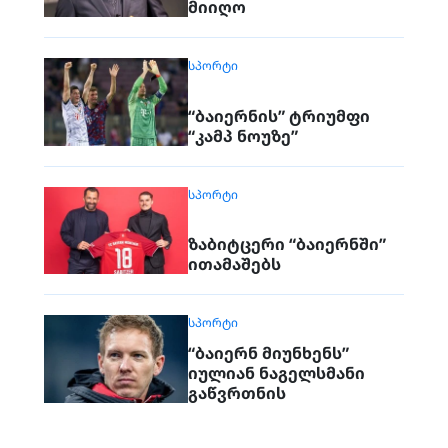
მიიღო
ᲡᲞᲝᲠᲢᲘ
“ბაიერნის” ტრიუმფი
“კამპ ნოუზე”
ᲡᲞᲝᲠᲢᲘ
ზაბიტცერი “ბაიერნში”
ითამაშებს
ᲡᲞᲝᲠᲢᲘ
“ბაიერნ მიუნხენს”
იულიან ნაგელსმანი
გაწვრთნის