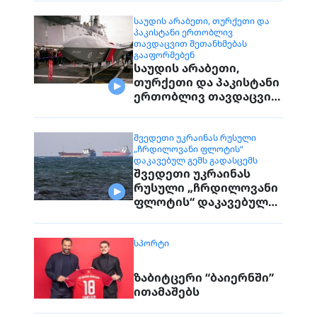
დაუკავშირდებიან
მოქალაქეებს
ᲡᲐᲣᲓᲘᲡ ᲐᲠᲐᲑᲔᲗᲘ, ᲗᲣᲠᲥᲔᲗᲘ ᲓᲐ
ᲞᲐᲙᲘᲡᲢᲐᲜᲘ ᲔᲠᲗᲝᲑᲚᲘᲕ
ᲗᲐᲕᲓᲐᲪᲕᲘᲗ ᲨᲔᲗᲐᲜᲮᲛᲔᲑᲐᲡ
ᲒᲐᲐᲤᲝᲠᲛᲔᲑᲔᲜ
საუდის არაბეთი,
თურქეთი და პაკისტანი
ერთობლივ თავდაცვით
შეთანხმებას
გააფორმებენ
ᲨᲕᲔᲓᲔᲗᲘ ᲣᲙᲠᲐᲘᲜᲐᲡ ᲠᲣᲡᲣᲚᲘ
„ᲩᲠᲓᲘᲚᲝᲕᲐᲜᲘ ᲤᲚᲝᲢᲘᲡ“
ᲓᲐᲙᲐᲕᲔᲑᲣᲚ ᲒᲔᲛᲡ ᲒᲐᲓᲐᲡᲪᲔᲛᲡ
შვედეთი უკრაინას
რუსული „ჩრდილოვანი
ფლოტის“ დაკავებულ
გემს გადასცემს
ᲡᲞᲝᲠᲢᲘ
ზაბიტცერი “ბაიერნში”
ითამაშებს