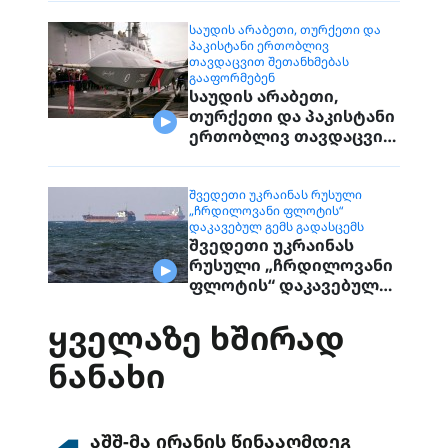
დაუკავშირდებიან
მოქალაქეებს
ᲡᲐᲣᲓᲘᲡ ᲐᲠᲐᲑᲔᲗᲘ, ᲗᲣᲠᲥᲔᲗᲘ ᲓᲐ
ᲞᲐᲙᲘᲡᲢᲐᲜᲘ ᲔᲠᲗᲝᲑᲚᲘᲕ
ᲗᲐᲕᲓᲐᲪᲕᲘᲗ ᲨᲔᲗᲐᲜᲮᲛᲔᲑᲐᲡ
ᲒᲐᲐᲤᲝᲠᲛᲔᲑᲔᲜ
საუდის არაბეთი,
თურქეთი და პაკისტანი
ერთობლივ თავდაცვით
შეთანხმებას
გააფორმებენ
ᲨᲕᲔᲓᲔᲗᲘ ᲣᲙᲠᲐᲘᲜᲐᲡ ᲠᲣᲡᲣᲚᲘ
„ᲩᲠᲓᲘᲚᲝᲕᲐᲜᲘ ᲤᲚᲝᲢᲘᲡ“
ᲓᲐᲙᲐᲕᲔᲑᲣᲚ ᲒᲔᲛᲡ ᲒᲐᲓᲐᲡᲪᲔᲛᲡ
შვედეთი უკრაინას
რუსული „ჩრდილოვანი
ფლოტის“ დაკავებულ
გემს გადასცემს
ᲧᲕᲔᲚᲐᲖᲔ ᲮᲨᲘᲠᲐᲓ
ᲜᲐᲜᲐᲮᲘ
აშშ-მა ირანის წინააღმდეგ