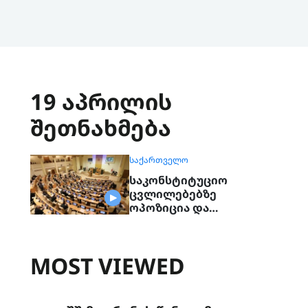
19 აპრილის
შეთნახმება
ᲡᲐᲥᲐᲠᲗᲕᲔᲚᲝ
საკონსტიტუციო
ცვლილებებზე
ოპოზიცია და
უმრავლესობა კვლავ
დაობს
MOST VIEWED