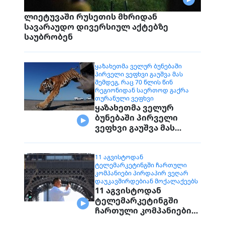
ლიეტუვაში რუსეთის მხრიდან
სავარაუდო დივერსიულ აქტებზე
საუბრობენ
ᲧᲐᲖᲐᲮᲔᲗᲛᲐ ᲕᲔᲚᲣᲠ ᲑᲣᲜᲔᲑᲐᲨᲘ
ᲞᲘᲠᲕᲔᲚᲘ ᲕᲔᲤᲮᲕᲘ ᲒᲐᲣᲨᲕᲐ ᲛᲐᲡ
ᲨᲔᲛᲓᲔᲒ, ᲠᲐᲪ 70 ᲬᲚᲘᲡ ᲬᲘᲜ
ᲠᲔᲒᲘᲝᲜᲘᲓᲐᲜ ᲡᲐᲔᲠᲗᲝᲓ ᲒᲐᲥᲠᲐ
ᲗᲣᲠᲐᲜᲣᲚᲘ ᲕᲔᲤᲮᲕᲘ
ყაზახეთმა ველურ
ბუნებაში პირველი
ვეფხვი გაუშვა მას
შემდეგ, რაც 70 წლის
წინ რეგიონიდან
საერთოდ გაქრა
11 ᲐᲒᲕᲘᲡᲢᲝᲓᲐᲜ
ᲢᲔᲚᲔᲛᲐᲠᲙᲔᲢᲘᲜᲒᲨᲘ ᲩᲐᲠᲗᲣᲚᲘ
თურანული ვეფხვი
ᲙᲝᲛᲞᲐᲜᲘᲔᲑᲘ ᲞᲘᲠᲓᲐᲞᲘᲠ ᲕᲔᲦᲐᲠ
ᲓᲐᲣᲙᲐᲕᲨᲘᲠᲓᲔᲑᲘᲐᲜ ᲛᲝᲥᲐᲚᲐᲥᲔᲔᲑᲡ
11 აგვისტოდან
ტელემარკეტინგში
ჩართული კომპანიები
პირდაპირ ვეღარ