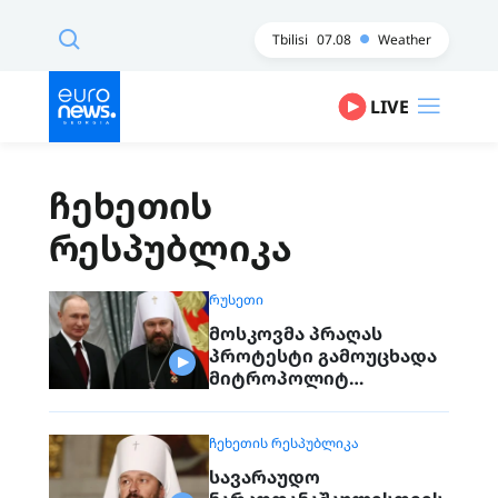
Tbilisi
07.08
Weather
LIVE
ჩეხეთის
რესპუბლიკა
ᲠᲣᲡᲔᲗᲘ
მოსკოვმა პრაღას
პროტესტი გამოუცხადა
მიტროპოლიტ
ილარიონის დაკავების
გამო
ᲩᲔᲮᲔᲗᲘᲡ ᲠᲔᲡᲞᲣᲑᲚᲘᲙᲐ
სავარაუდო