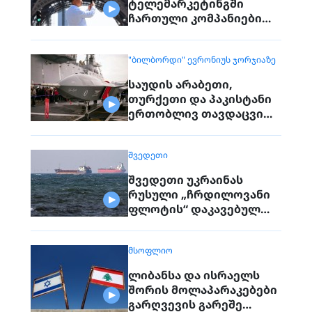
ტელემარკეტინგში
ჩართული კომპანიები
პირდაპირ ვეღარ
დაუკავშირდებიან
"ᲑᲘᲚᲑᲝᲠᲓᲘ" ᲔᲕᲠᲝᲜᲘᲣᲡ ᲯᲝᲠᲯᲘᲐᲖᲔ
მოქალაქეებს
საუდის არაბეთი,
თურქეთი და პაკისტანი
ერთობლივ თავდაცვით
შეთანხმებას
გააფორმებენ
ᲨᲕᲔᲓᲔᲗᲘ
შვედეთი უკრაინას
რუსული „ჩრდილოვანი
ფლოტის“ დაკავებულ
გემს გადასცემს
ᲛᲡᲝᲤᲚᲘᲝ
ლიბანსა და ისრაელს
შორის მოლაპარაკებები
გარღვევის გარეშე