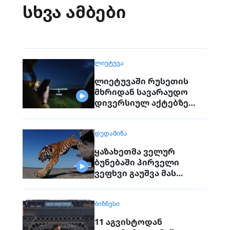
სხვა ამბები
ᲚᲘᲔᲢᲣᲕᲐ
ლიეტუვაში რუსეთის
მხრიდან სავარაუდო
დივერსიულ აქტებზე
საუბრობენ
ᲓᲔᲓᲐᲛᲘᲬᲐ
ყაზახეთმა ველურ
ბუნებაში პირველი
ვეფხვი გაუშვა მას
შემდეგ, რაც 70 წლის წინ
რეგიონიდან საერთოდ
ᲑᲘᲖᲜᲔᲡᲘ
გაქრა თურანული ვეფხვი
11 აგვისტოდან