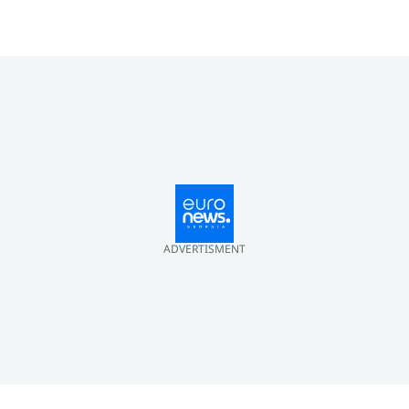
დასრულდა, მხარეები
ერთმანეთს 1
სექტემბერს შეხვდებიან
ADVERTISMENT