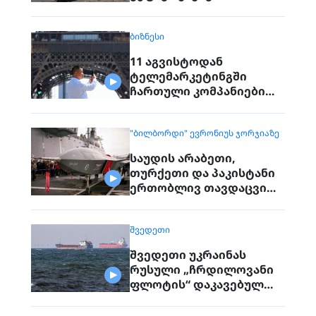
შემდეგ, რაც 70 წლის წინ
რეგიონიდან საერთოდ
ᲑᲘᲖᲜᲔᲡᲘ
გაქრა თურანული ვეფხვი
11 აგვისტოდან
ტელემარკეტინგში
ჩართული კომპანიები
პირდაპირ ვეღარ
დაუკავშირდებიან
"ᲑᲘᲚᲑᲝᲠᲓᲘ" ᲔᲕᲠᲝᲜᲘᲣᲡ ᲯᲝᲠᲯᲘᲐᲖᲔ
მოქალაქეებს
საუდის არაბეთი,
თურქეთი და პაკისტანი
ერთობლივ თავდაცვით
შეთანხმებას
გააფორმებენ
ᲨᲕᲔᲓᲔᲗᲘ
შვედეთი უკრაინას
რუსული „ჩრდილოვანი
ფლოტის“ დაკავებულ
გემს გადასცემს