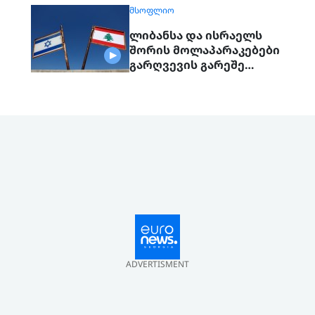
ᲛᲡᲝᲤᲚᲘᲝ
ლიბანსა და ისრაელს
შორის მოლაპარაკებები
გარღვევის გარეშე
დასრულდა, მხარეები
ერთმანეთს 1
სექტემბერს შეხვდებიან
ADVERTISMENT