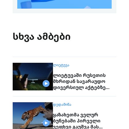
სხვა ამბები
ᲚᲘᲔᲢᲣᲕᲐ
ლიეტუვაში რუსეთის
მხრიდან სავარაუდო
დივერსიულ აქტებზე
საუბრობენ
ᲓᲔᲓᲐᲛᲘᲬᲐ
ყაზახეთმა ველურ
ბუნებაში პირველი
ვეფხვი გაუშვა მას