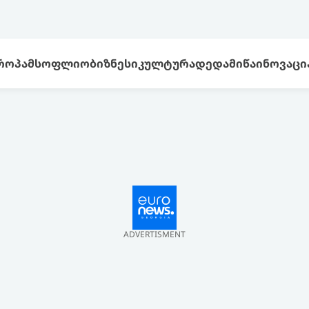
ᲠᲝᲞᲐ
ᲛᲡᲝᲤᲚᲘᲝ
ᲑᲘᲖᲜᲔᲡᲘ
ᲙᲣᲚᲢᲣᲠᲐ
ᲓᲔᲓᲐᲛᲘᲬᲐ
ᲘᲜᲝᲕᲐᲪᲘ
ADVERTISMENT