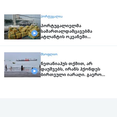
ᲞᲝᲠᲢᲣᲒᲐᲚᲘᲐ
პორტუგალიელმა
სამართალდამცავებმა
ატლანტის ოკეანეში
დაკავებული გემიდან 5კგ.
კოკაინი ამოიღეს
ᲛᲡᲝᲤᲚᲘᲝ
ნეთანიაჰუს თქმით, არ
დაუშვებს, ირანს ჰქონდეს
ბირთვული იარაღი. გაერო
ტერორისტულ საფრთხეებზე
საუბრობს