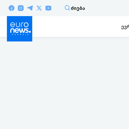
ᲫᲘᲔᲑᲐ
ᲔᲕ