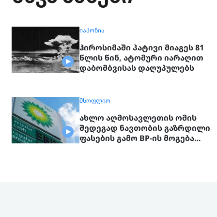
ᲘᲐᲞᲝᲜᲘᲐ
ჰიროსიმაში პატივი მიაგეს 81
წლის წინ, ატომური იარაღით
დაბომბვისას დაღუპულებს
ᲛᲡᲝᲤᲚᲘᲝ
ახლო აღმოსავლეთის ომის
შედეგად ნავთობის გაზრდილი
ფასების გამო BP-ის მოგება
გაორმაგდა