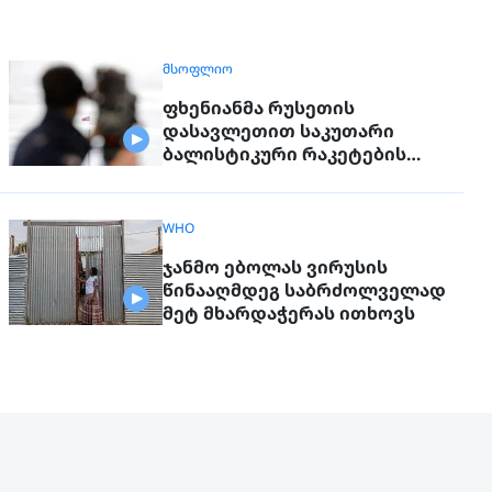
ᲛᲡᲝᲤᲚᲘᲝ
ფხენიანმა რუსეთის
დასავლეთით საკუთარი
ბალისტიკური რაკეტების
განლაგება დაიწყო
WHO
ჯანმო ებოლას ვირუსის
წინააღმდეგ საბრძოლველად
მეტ მხარდაჭერას ითხოვს