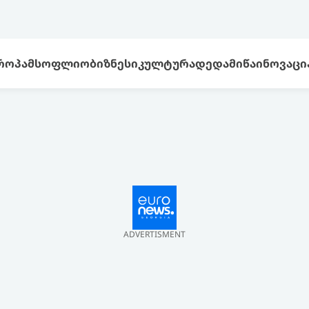
ᲠᲝᲞᲐ
ᲛᲡᲝᲤᲚᲘᲝ
ᲑᲘᲖᲜᲔᲡᲘ
ᲙᲣᲚᲢᲣᲠᲐ
ᲓᲔᲓᲐᲛᲘᲬᲐ
ᲘᲜᲝᲕᲐᲪᲘ
ADVERTISMENT