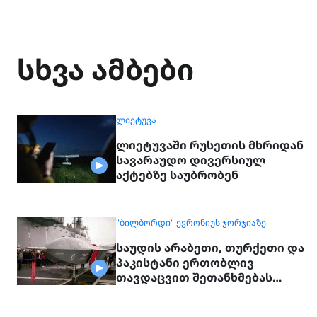
სხვა ამბები
ᲚᲘᲔᲢᲣᲕᲐ
ლიეტუვაში რუსეთის მხრიდან
სავარაუდო დივერსიულ
აქტებზე საუბრობენ
"ᲑᲘᲚᲑᲝᲠᲓᲘ" ᲔᲕᲠᲝᲜᲘᲣᲡ ᲯᲝᲠᲯᲘᲐᲖᲔ
საუდის არაბეთი, თურქეთი და
პაკისტანი ერთობლივ
თავდაცვით შეთანხმებას
გააფორმებენ