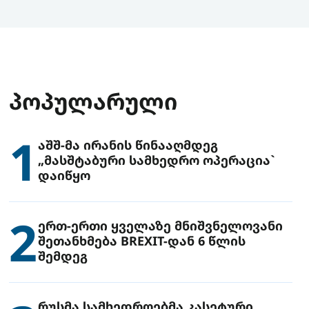
ᲞᲝᲞᲣᲚᲐᲠᲣᲚᲘ
1
აშშ-მა ირანის წინააღმდეგ
„მასშტაბური სამხედრო ოპერაცია`
დაიწყო
2
ერთ-ერთი ყველაზე მნიშვნელოვანი
შეთანხმება BREXIT-დან 6 წლის
შემდეგ
რუსმა სამხედროებმა კასეტური