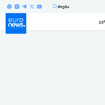
ᲫᲘᲔᲑᲐ
ᲔᲕ