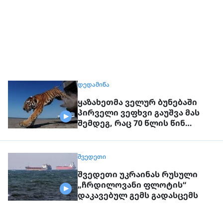
ᲓᲔᲓᲐᲛᲘᲬᲐ
ყაზახეთმა ველურ ბუნებაში
პირველი ვეფხვი გაუშვა მას
შემდეგ, რაც 70 წლის წინ
რეგიონიდან საერთოდ გაქრა
თურანული ვეფხვი
ᲨᲕᲔᲓᲔᲗᲘ
შვედეთი უკრაინას რუსული
„ჩრდილოვანი ფლოტის“
დაკავებულ გემს გადასცემს