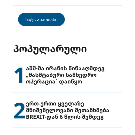
ნატა ასათიანი
ᲞᲝᲞᲣᲚᲐᲠᲣᲚᲘ
1
აშშ-მა ირანის წინააღმდეგ
„მასშტაბური სამხედრო
ოპერაცია` დაიწყო
2
ერთ-ერთი ყველაზე
მნიშვნელოვანი შეთანხმება
BREXIT-დან 6 წლის შემდეგ