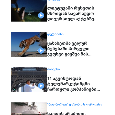
ლიეტუვაში რუსეთის
მხრიდან სავარაუდო
დივერსიულ აქტებზე
საუბრობენ
ᲓᲔᲓᲐᲛᲘᲬᲐ
ყაზახეთმა ველურ
ბუნებაში პირველი
ვეფხვი გაუშვა მას
შემდეგ, რაც 70 წლის წინ
რეგიონიდან საერთოდ
ᲑᲘᲖᲜᲔᲡᲘ
გაქრა თურანული ვეფხვი
11 აგვისტოდან
ტელემარკეტინგში
ჩართული კომპანიები
პირდაპირ ვეღარ
დაუკავშირდებიან
"ᲑᲘᲚᲑᲝᲠᲓᲘ" ᲔᲕᲠᲝᲜᲘᲣᲡ ᲯᲝᲠᲯᲘᲐᲖᲔ
მოქალაქეებს
საუდის არაბეთი,