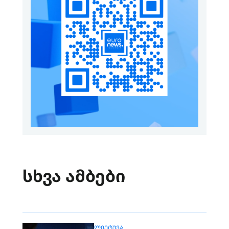
სხვა ამბები
ᲚᲘᲔᲢᲣᲕᲐ