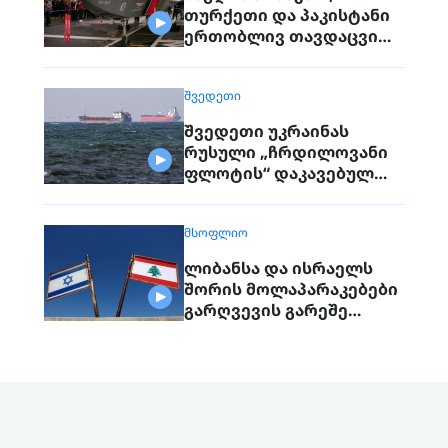
თურქეთი და პაკისტანი
ერთობლივ თავდაცვით
შეთანხმებას
გააფორმებენ
ᲨᲕᲔᲓᲔᲗᲘ
შვედეთი უკრაინას
რუსული „ჩრდილოვანი
ფლოტის“ დაკავებულ
გემს გადასცემს
ᲛᲡᲝᲤᲚᲘᲝ
ლიბანსა და ისრაელს
შორის მოლაპარაკებები
გარღვევის გარეშე
დასრულდა, მხარეები
ერთმანეთს 1
სექტემბერს შეხვდებიან