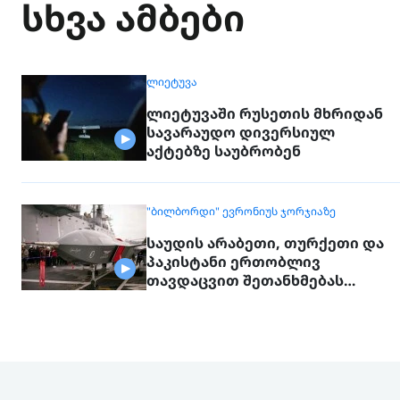
სხვა ამბები
ᲚᲘᲔᲢᲣᲕᲐ
ლიეტუვაში რუსეთის მხრიდან
სავარაუდო დივერსიულ
აქტებზე საუბრობენ
"ᲑᲘᲚᲑᲝᲠᲓᲘ" ᲔᲕᲠᲝᲜᲘᲣᲡ ᲯᲝᲠᲯᲘᲐᲖᲔ
საუდის არაბეთი, თურქეთი და
პაკისტანი ერთობლივ
თავდაცვით შეთანხმებას
გააფორმებენ