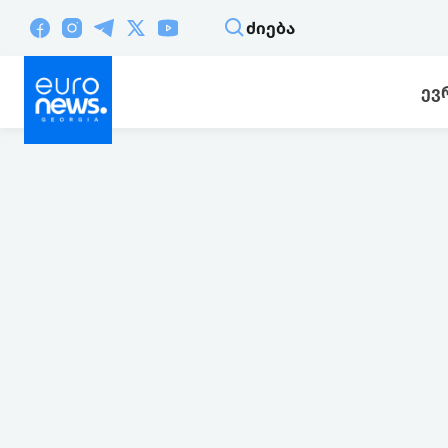
ᲫᲘᲔᲑᲐ
ᲔᲕ