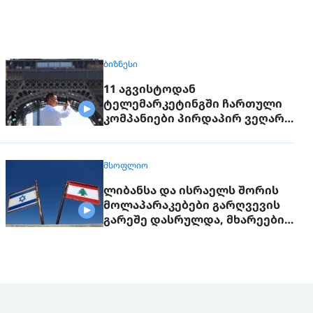
ᲑᲘᲖᲜᲔᲡᲘ
11 აგვისტოდან
ტელემარკეტინგში ჩართული
კომპანიები პირდაპირ ვეღარ
დაუკავშირდებიან
მოქალაქეებს
ᲛᲡᲝᲤᲚᲘᲝ
ლიბანსა და ისრაელს შორის
მოლაპარაკებები გარღვევის
გარეშე დასრულდა, მხარეები
ერთმანეთს 1 სექტემბერს
შეხვდებიან