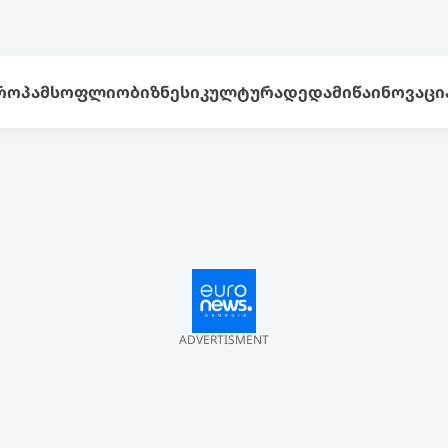
ᲠᲝᲞᲐ
ᲛᲡᲝᲤᲚᲘᲝ
ᲑᲘᲖᲜᲔᲡᲘ
ᲙᲣᲚᲢᲣᲠᲐ
ᲓᲔᲓᲐᲛᲘᲬᲐ
ᲘᲜᲝᲕᲐᲪᲘ
ADVERTISMENT