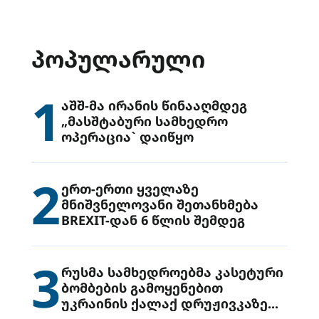
ᲞᲝᲞᲣᲚᲐᲠᲣᲚᲘ
1
აშშ-მა ირანის წინააღმდეგ
„მასშტაბური სამხედრო
ოპერაცია` დაიწყო
2
ერთ-ერთი ყველაზე
მნიშვნელოვანი შეთანხმება
BREXIT-დან 6 წლის შემდეგ
3
რუსმა სამხედროებმა კასეტური
ბომბების გამოყენებით
უკრაინის ქალაქ დრუჟივკაზე