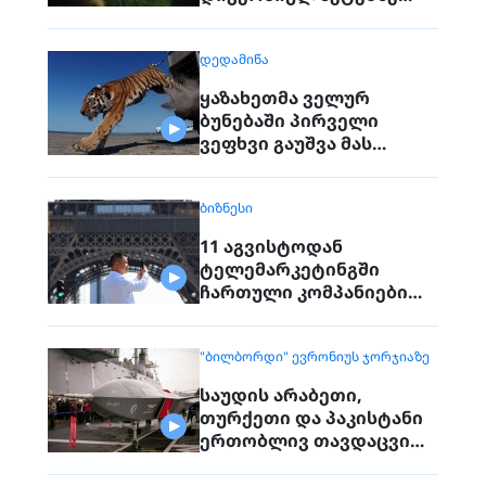
საუბრობენ
ᲓᲔᲓᲐᲛᲘᲬᲐ
ყაზახეთმა ველურ
ბუნებაში პირველი
ვეფხვი გაუშვა მას
შემდეგ, რაც 70 წლის წინ
რეგიონიდან საერთოდ
ᲑᲘᲖᲜᲔᲡᲘ
გაქრა თურანული ვეფხვი
11 აგვისტოდან
ტელემარკეტინგში
ჩართული კომპანიები
პირდაპირ ვეღარ
დაუკავშირდებიან
"ᲑᲘᲚᲑᲝᲠᲓᲘ" ᲔᲕᲠᲝᲜᲘᲣᲡ ᲯᲝᲠᲯᲘᲐᲖᲔ
მოქალაქეებს
საუდის არაბეთი,
თურქეთი და პაკისტანი
ერთობლივ თავდაცვით
შეთანხმებას
გააფორმებენ