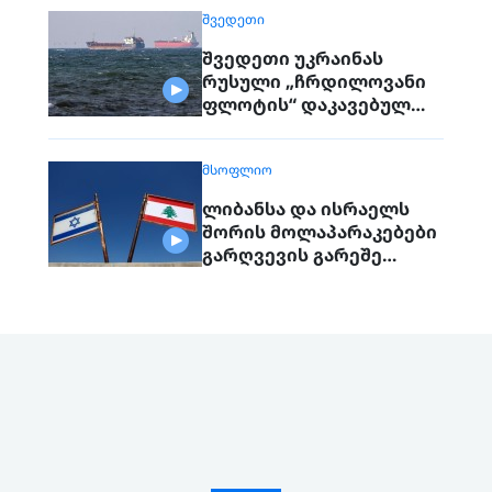
ᲨᲕᲔᲓᲔᲗᲘ
შვედეთი უკრაინას
რუსული „ჩრდილოვანი
ფლოტის“ დაკავებულ
გემს გადასცემს
ᲛᲡᲝᲤᲚᲘᲝ
ლიბანსა და ისრაელს
შორის მოლაპარაკებები
გარღვევის გარეშე
დასრულდა, მხარეები
ერთმანეთს 1
სექტემბერს შეხვდებიან