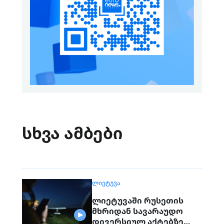
სხვა ამბები
ᲚᲘᲔᲢᲣᲕᲐ
ლიეტუვაში რუსეთის
მხრიდან სავარაუდო
დივერსიულ აქტებზე