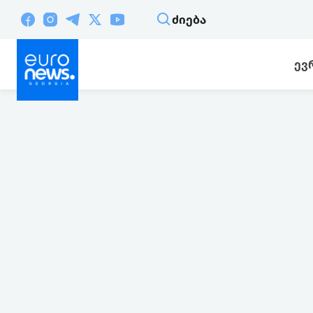
ᲫᲘᲔᲑᲐ
ᲔᲕ