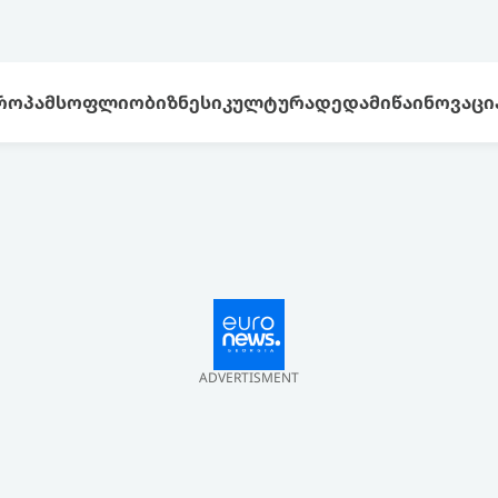
ᲠᲝᲞᲐ
ᲛᲡᲝᲤᲚᲘᲝ
ᲑᲘᲖᲜᲔᲡᲘ
ᲙᲣᲚᲢᲣᲠᲐ
ᲓᲔᲓᲐᲛᲘᲬᲐ
ᲘᲜᲝᲕᲐᲪᲘ
ADVERTISMENT