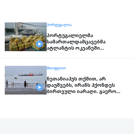
ᲞᲝᲠᲢᲣᲒᲐᲚᲘᲐ
პორტუგალიელმა
სამართალდამცავებმა
ატლანტის ოკეანეში
დაკავებული გემიდან 5კგ.
კოკაინი ამოიღეს
ᲛᲡᲝᲤᲚᲘᲝ
ნეთანიაჰუს თქმით, არ
დაუშვებს, ირანს ჰქონდეს
ბირთვული იარაღი. გაერო
ტერორისტულ საფრთხეებზე
საუბრობს