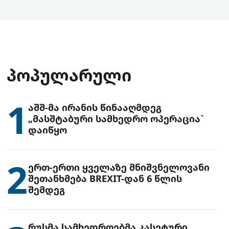
ᲞᲝᲞᲣᲚᲐᲠᲣᲚᲘ
1
აშშ-მა ირანის წინააღმდეგ
„მასშტაბური სამხედრო ოპერაცია`
დაიწყო
2
ერთ-ერთი ყველაზე მნიშვნელოვანი
შეთანხმება BREXIT-დან 6 წლის
შემდეგ
რუსმა სამხედროებმა კასეტური