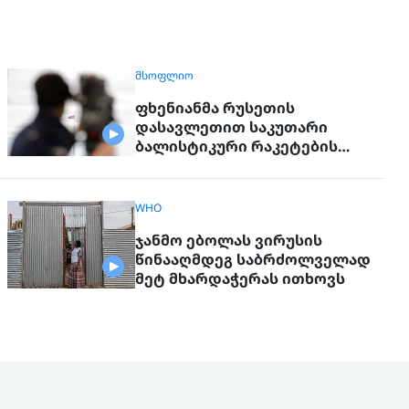
ᲛᲡᲝᲤᲚᲘᲝ
ფხენიანმა რუსეთის
დასავლეთით საკუთარი
ბალისტიკური რაკეტების
განლაგება დაიწყო
WHO
ჯანმო ებოლას ვირუსის
წინააღმდეგ საბრძოლველად
მეტ მხარდაჭერას ითხოვს