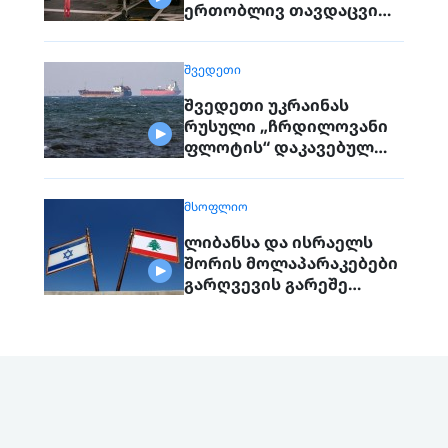
ერთობლივ თავდაცვით
შეთანხმებას
გააფორმებენ
ᲨᲕᲔᲓᲔᲗᲘ
შვედეთი უკრაინას
რუსული „ჩრდილოვანი
ფლოტის“ დაკავებულ
გემს გადასცემს
ᲛᲡᲝᲤᲚᲘᲝ
ლიბანსა და ისრაელს
შორის მოლაპარაკებები
გარღვევის გარეშე
დასრულდა, მხარეები
ერთმანეთს 1
სექტემბერს შეხვდებიან