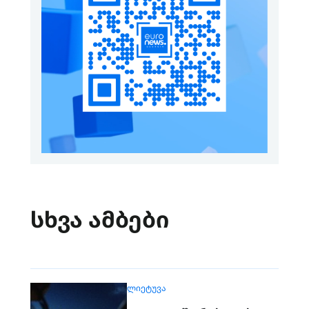
სხვა ამბები
ᲚᲘᲔᲢᲣᲕᲐ