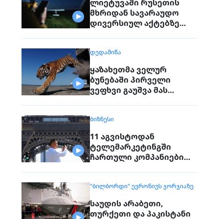
ლიეტუვაში რუსეთის
მხრიდან სავარაუდო
დივერსიულ აქტებზე
საუბრობენ
ᲓᲔᲓᲐᲛᲘᲬᲐ
ყაზახეთმა ველურ
ბუნებაში პირველი
ვეფხვი გაუშვა მას
შემდეგ, რაც 70 წლის წინ
რეგიონიდან საერთოდ
ᲑᲘᲖᲜᲔᲡᲘ
გაქრა თურანული ვეფხვი
11 აგვისტოდან
ტელემარკეტინგში
ჩართული კომპანიები
პირდაპირ ვეღარ
დაუკავშირდებიან
"ᲑᲘᲚᲑᲝᲠᲓᲘ" ᲔᲕᲠᲝᲜᲘᲣᲡ ᲯᲝᲠᲯᲘᲐᲖᲔ
მოქალაქეებს
საუდის არაბეთი,
თურქეთი და პაკისტანი