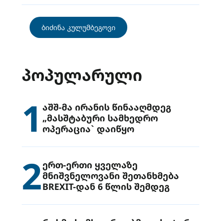
ბიძინა კულუმბეგოვი
ᲞᲝᲞᲣᲚᲐᲠᲣᲚᲘ
1
აშშ-მა ირანის წინააღმდეგ
„მასშტაბური სამხედრო
ოპერაცია` დაიწყო
2
ერთ-ერთი ყველაზე
მნიშვნელოვანი შეთანხმება
BREXIT-დან 6 წლის შემდეგ