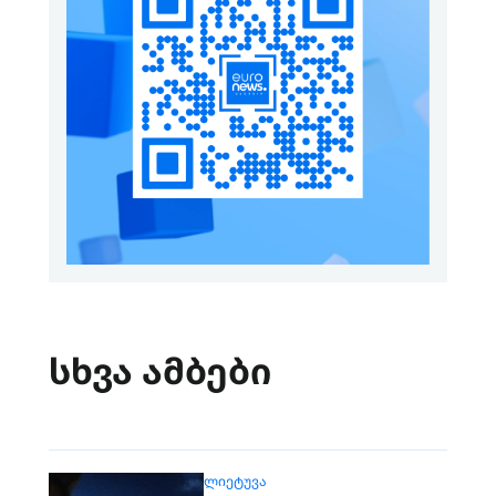
სხვა ამბები
ᲚᲘᲔᲢᲣᲕᲐ