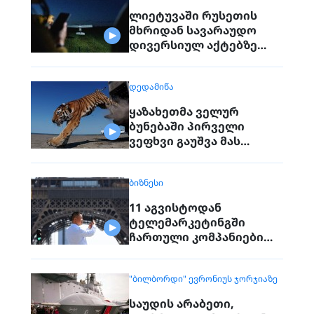
ლიეტუვაში რუსეთის
მხრიდან სავარაუდო
დივერსიულ აქტებზე
საუბრობენ
ᲓᲔᲓᲐᲛᲘᲬᲐ
ყაზახეთმა ველურ
ბუნებაში პირველი
ვეფხვი გაუშვა მას
შემდეგ, რაც 70 წლის წინ
რეგიონიდან საერთოდ
ᲑᲘᲖᲜᲔᲡᲘ
გაქრა თურანული ვეფხვი
11 აგვისტოდან
ტელემარკეტინგში
ჩართული კომპანიები
პირდაპირ ვეღარ
დაუკავშირდებიან
"ᲑᲘᲚᲑᲝᲠᲓᲘ" ᲔᲕᲠᲝᲜᲘᲣᲡ ᲯᲝᲠᲯᲘᲐᲖᲔ
მოქალაქეებს
საუდის არაბეთი,