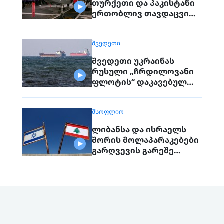
თურქეთი და პაკისტანი
ერთობლივ თავდაცვით
შეთანხმებას
გააფორმებენ
ᲨᲕᲔᲓᲔᲗᲘ
შვედეთი უკრაინას
რუსული „ჩრდილოვანი
ფლოტის“ დაკავებულ
გემს გადასცემს
ᲛᲡᲝᲤᲚᲘᲝ
ლიბანსა და ისრაელს
შორის მოლაპარაკებები
გარღვევის გარეშე
დასრულდა, მხარეები
ერთმანეთს 1
სექტემბერს შეხვდებიან