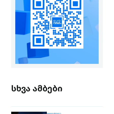
სხვა ამბები
ᲚᲘᲔᲢᲣᲕᲐ