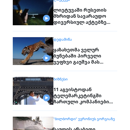
ლიეტუვაში რუსეთის
მხრიდან სავარაუდო
დივერსიულ აქტებზე
საუბრობენ
ᲓᲔᲓᲐᲛᲘᲬᲐ
ყაზახეთმა ველურ
ბუნებაში პირველი
ვეფხვი გაუშვა მას
შემდეგ, რაც 70 წლის წინ
რეგიონიდან საერთოდ
ᲑᲘᲖᲜᲔᲡᲘ
გაქრა თურანული ვეფხვი
11 აგვისტოდან
ტელემარკეტინგში
ჩართული კომპანიები
პირდაპირ ვეღარ
დაუკავშირდებიან
"ᲑᲘᲚᲑᲝᲠᲓᲘ" ᲔᲕᲠᲝᲜᲘᲣᲡ ᲯᲝᲠᲯᲘᲐᲖᲔ
მოქალაქეებს
საუდის არაბეთი,