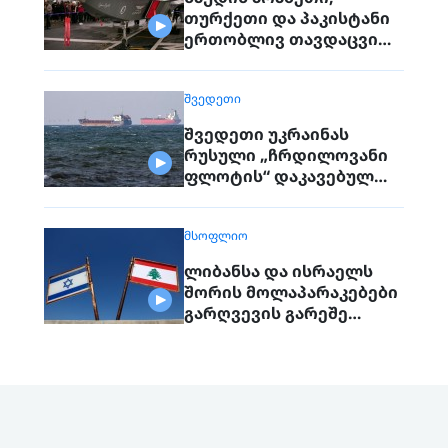
თურქეთი და პაკისტანი
ერთობლივ თავდაცვით
შეთანხმებას
გააფორმებენ
ᲨᲕᲔᲓᲔᲗᲘ
შვედეთი უკრაინას
რუსული „ჩრდილოვანი
ფლოტის“ დაკავებულ
გემს გადასცემს
ᲛᲡᲝᲤᲚᲘᲝ
ლიბანსა და ისრაელს
შორის მოლაპარაკებები
გარღვევის გარეშე
დასრულდა, მხარეები
ერთმანეთს 1
სექტემბერს შეხვდებიან