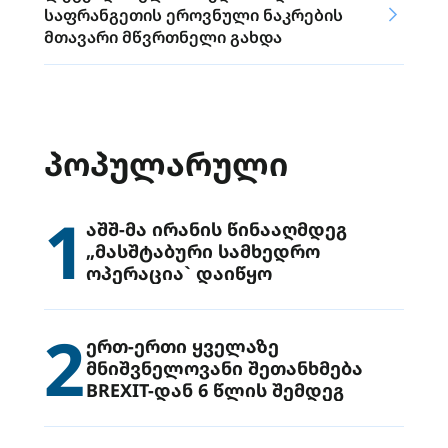
საფრანგეთის ეროვნული ნაკრების
მთავარი მწვრთნელი გახდა
ᲞᲝᲞᲣᲚᲐᲠᲣᲚᲘ
1
აშშ-მა ირანის წინააღმდეგ
„მასშტაბური სამხედრო
ოპერაცია` დაიწყო
2
ერთ-ერთი ყველაზე
მნიშვნელოვანი შეთანხმება
BREXIT-დან 6 წლის შემდეგ