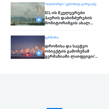
"ᲑᲘᲚᲑᲝᲠᲓᲘ" ᲔᲕᲠᲝᲜᲘᲣᲡ ᲯᲝᲠᲯᲘᲐᲖᲔ
ICL-ის მკვლევრები
ჰაერის დაბინძურების
მონიტორინგის ახალ
მოწყობილობებს ცდიან
ᲒᲔᲠᲛᲐᲜᲘᲐ
დრონისა და საეჭვო
ობიექტის გამოჩენამ
გერმანიაში ლაიფციგი/
ჰალეს აეროპორტის
მუშაობა შეაფერხა