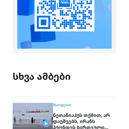
სხვა ამბები
ᲛᲡᲝᲤᲚᲘᲝ
ნეთანიაჰუს თქმით, არ
დაუშვებს, ირანს
ჰქონდეს ბირთვული