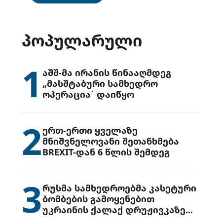
ᲞᲝᲞᲣᲚᲐᲠᲣᲚᲘ
1
აშშ-მა ირანის წინააღმდეგ
„მასშტაბური სამხედრო
ოპერაცია` დაიწყო
2
ერთ-ერთი ყველაზე
მნიშვნელოვანი შეთანხმება
BREXIT-დან 6 წლის შემდეგ
3
რუსმა სამხედროებმა კასეტური
ბომბების გამოყენებით
უკრაინის ქალაქ დრუჟივკაზე
მიიტანეს იერიში