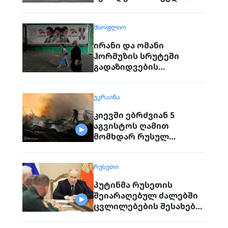
იარაღი. გაერო
ტერორისტულ
ᲛᲡᲝᲤᲚᲘᲝ
საფრთხეებზე საუბრობს
ირანი და ომანი
ჰორმუზის სრუტეში
გადაზიდვების
მარშრუტზე
შეთანხმდნენ
ᲣᲙᲠᲐᲘᲜᲐ
კიევში ებრძვიან 5
აგვისტოს ღამით
მომხდარ რუსულ
თავდასხმებს
ᲠᲣᲡᲔᲗᲘ
პუტინმა რუსეთის
შეიარაღებულ ძალებში
ცვლილებების შესახებ
გამოაცხადა