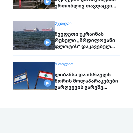
ერთობლივ თავდაცვით
შეთანხმებას
გააფორმებენ
ᲨᲕᲔᲓᲔᲗᲘ
შვედეთი უკრაინას
რუსული „ჩრდილოვანი
ფლოტის“ დაკავებულ
გემს გადასცემს
ᲛᲡᲝᲤᲚᲘᲝ
ლიბანსა და ისრაელს
შორის მოლაპარაკებები
გარღვევის გარეშე
დასრულდა, მხარეები
ერთმანეთს 1
სექტემბერს შეხვდებიან