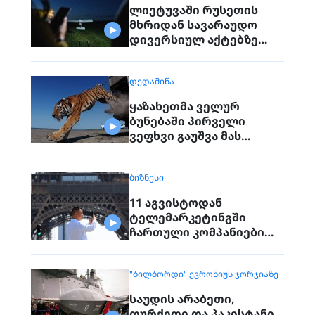
ლიეტუვაში რუსეთის
მხრიდან სავარაუდო
დივერსიულ აქტებზე
საუბრობენ
ᲓᲔᲓᲐᲛᲘᲬᲐ
ყაზახეთმა ველურ
ბუნებაში პირველი
ვეფხვი გაუშვა მას
შემდეგ, რაც 70 წლის წინ
რეგიონიდან საერთოდ
ᲑᲘᲖᲜᲔᲡᲘ
გაქრა თურანული ვეფხვი
11 აგვისტოდან
ტელემარკეტინგში
ჩართული კომპანიები
პირდაპირ ვეღარ
დაუკავშირდებიან
"ᲑᲘᲚᲑᲝᲠᲓᲘ" ᲔᲕᲠᲝᲜᲘᲣᲡ ᲯᲝᲠᲯᲘᲐᲖᲔ
მოქალაქეებს
საუდის არაბეთი,
თურქეთი და პაკისტანი