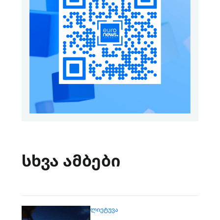
სხვა ამბები
ᲚᲘᲔᲢᲣᲕᲐ