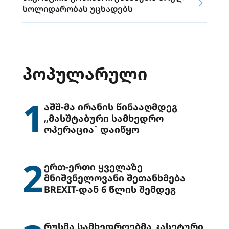
სოლიდარობას უცხადებს
ᲞᲝᲞᲣᲚᲐᲠᲣᲚᲘ
1
აშშ-მა ირანის წინააღმდეგ
„მასშტაბური სამხედრო
ოპერაცია` დაიწყო
2
ერთ-ერთი ყველაზე
მნიშვნელოვანი შეთანხმება
BREXIT-დან 6 წლის შემდეგ
რუსმა სამხედროებმა კასეტური