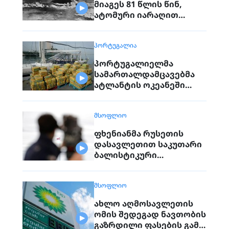
მიაგეს 81 წლის წინ,
ატომური იარაღით
დაბომბვისას
დაღუპულებს
ᲞᲝᲠᲢᲣᲒᲐᲚᲘᲐ
პორტუგალიელმა
სამართალდამცავებმა
ატლანტის ოკეანეში
დაკავებული გემიდან
5კგ. კოკაინი ამოიღეს
ᲛᲡᲝᲤᲚᲘᲝ
ფხენიანმა რუსეთის
დასავლეთით საკუთარი
ბალისტიკური
რაკეტების განლაგება
დაიწყო
ᲛᲡᲝᲤᲚᲘᲝ
ახლო აღმოსავლეთის
ომის შედეგად ნავთობის
გაზრდილი ფასების გამო