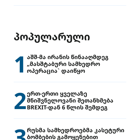
ᲞᲝᲞᲣᲚᲐᲠᲣᲚᲘ
1
აშშ-მა ირანის წინააღმდეგ
„მასშტაბური სამხედრო
ოპერაცია` დაიწყო
2
ერთ-ერთი ყველაზე
მნიშვნელოვანი შეთანხმება
BREXIT-დან 6 წლის შემდეგ
3
რუსმა სამხედროებმა კასეტური
ბომბების გამოყენებით