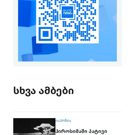
სხვა ამბები
ᲘᲐᲞᲝᲜᲘᲐ
ჰიროსიმაში პატივი