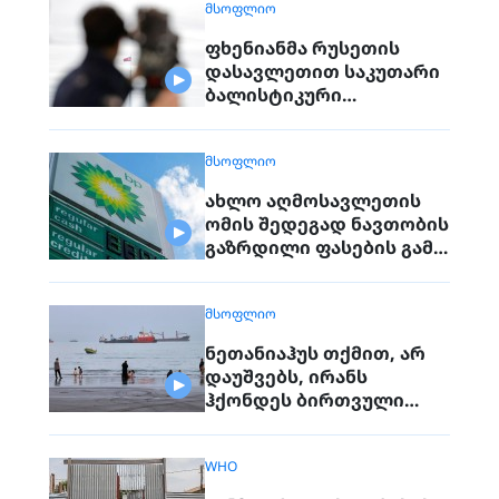
ᲛᲡᲝᲤᲚᲘᲝ
ფხენიანმა რუსეთის
დასავლეთით საკუთარი
ბალისტიკური
რაკეტების განლაგება
დაიწყო
ᲛᲡᲝᲤᲚᲘᲝ
ახლო აღმოსავლეთის
ომის შედეგად ნავთობის
გაზრდილი ფასების გამო
BP-ის მოგება გაორმაგდა
ᲛᲡᲝᲤᲚᲘᲝ
ნეთანიაჰუს თქმით, არ
დაუშვებს, ირანს
ჰქონდეს ბირთვული
იარაღი. გაერო
ტერორისტულ
WHO
საფრთხეებზე საუბრობს