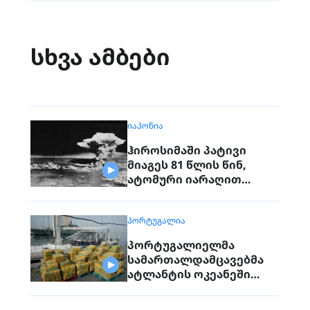
სხვა ამბები
ᲘᲐᲞᲝᲜᲘᲐ
ჰიროსიმაში პატივი
მიაგეს 81 წლის წინ,
ატომური იარაღით
დაბომბვისას
დაღუპულებს
ᲞᲝᲠᲢᲣᲒᲐᲚᲘᲐ
პორტუგალიელმა
სამართალდამცავებმა
ატლანტის ოკეანეში
დაკავებული გემიდან
5კგ. კოკაინი ამოიღეს