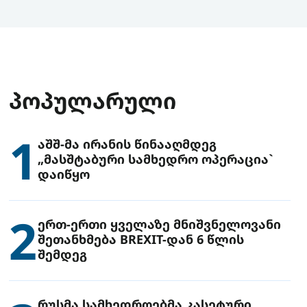
ᲞᲝᲞᲣᲚᲐᲠᲣᲚᲘ
1
აშშ-მა ირანის წინააღმდეგ
„მასშტაბური სამხედრო ოპერაცია`
დაიწყო
2
ერთ-ერთი ყველაზე მნიშვნელოვანი
შეთანხმება BREXIT-დან 6 წლის
შემდეგ
რუსმა სამხედროებმა კასეტური