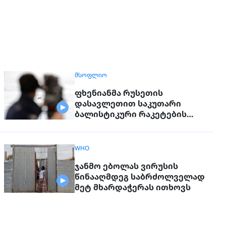
ᲛᲡᲝᲤᲚᲘᲝ
ფხენიანმა რუსეთის
დასავლეთით საკუთარი
ბალისტიკური რაკეტების
განლაგება დაიწყო
WHO
ჯანმო ებოლას ვირუსის
წინააღმდეგ საბრძოლველად
მეტ მხარდაჭერას ითხოვს