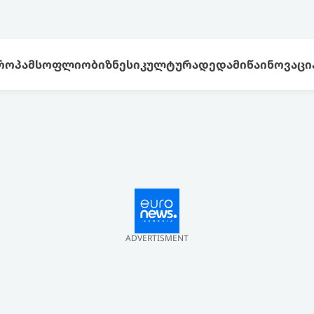
ᲠᲝᲞᲐ
ᲛᲡᲝᲤᲚᲘᲝ
ᲑᲘᲖᲜᲔᲡᲘ
ᲙᲣᲚᲢᲣᲠᲐ
ᲓᲔᲓᲐᲛᲘᲬᲐ
ᲘᲜᲝᲕᲐᲪᲘ
ADVERTISMENT