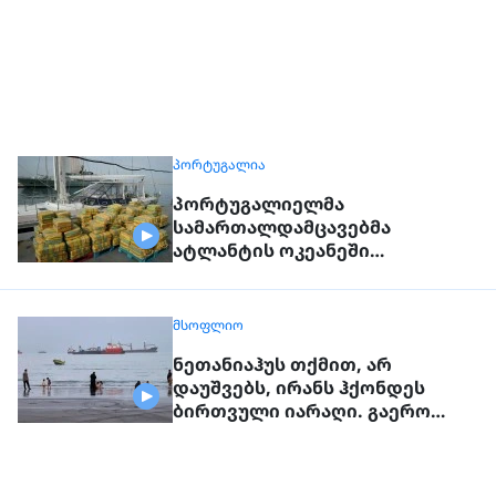
ᲞᲝᲠᲢᲣᲒᲐᲚᲘᲐ
პორტუგალიელმა
სამართალდამცავებმა
ატლანტის ოკეანეში
დაკავებული გემიდან 5კგ.
კოკაინი ამოიღეს
ᲛᲡᲝᲤᲚᲘᲝ
ნეთანიაჰუს თქმით, არ
დაუშვებს, ირანს ჰქონდეს
ბირთვული იარაღი. გაერო
ტერორისტულ საფრთხეებზე
საუბრობს