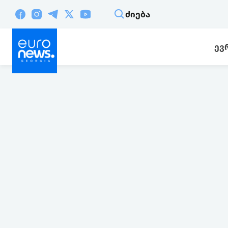
ᲫᲘᲔᲑᲐ
ᲔᲕ