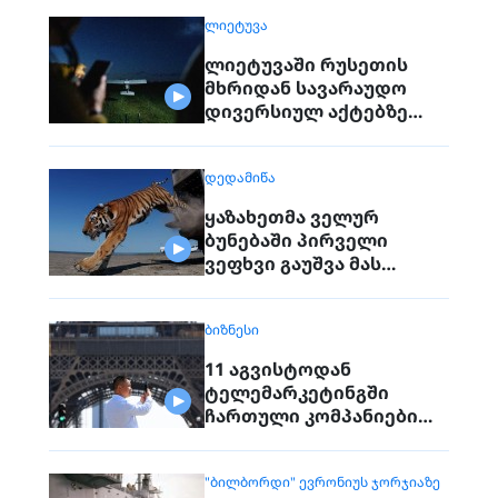
ᲚᲘᲔᲢᲣᲕᲐ
ლიეტუვაში რუსეთის
მხრიდან სავარაუდო
დივერსიულ აქტებზე
საუბრობენ
ᲓᲔᲓᲐᲛᲘᲬᲐ
ყაზახეთმა ველურ
ბუნებაში პირველი
ვეფხვი გაუშვა მას
შემდეგ, რაც 70 წლის წინ
რეგიონიდან საერთოდ
ᲑᲘᲖᲜᲔᲡᲘ
გაქრა თურანული ვეფხვი
11 აგვისტოდან
ტელემარკეტინგში
ჩართული კომპანიები
პირდაპირ ვეღარ
დაუკავშირდებიან
"ᲑᲘᲚᲑᲝᲠᲓᲘ" ᲔᲕᲠᲝᲜᲘᲣᲡ ᲯᲝᲠᲯᲘᲐᲖᲔ
მოქალაქეებს