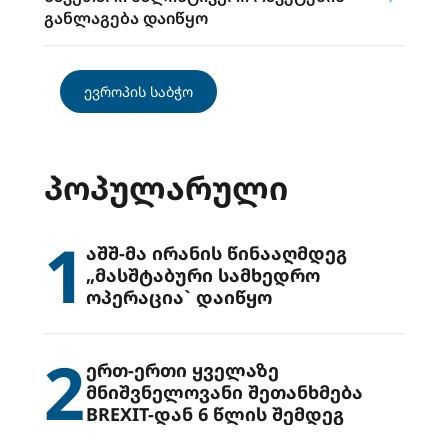
განლაგება დაიწყო
ევროპის საბჭო
ᲞᲝᲞᲣᲚᲐᲠᲣᲚᲘ
1
აშშ-მა ირანის წინააღმდეგ
„მასშტაბური სამხედრო
ოპერაცია` დაიწყო
2
ერთ-ერთი ყველაზე
მნიშვნელოვანი შეთანხმება
BREXIT-დან 6 წლის შემდეგ