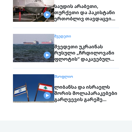
საუდის არაბეთი,
თურქეთი და პაკისტანი
ერთობლივ თავდაცვით
შეთანხმებას
გააფორმებენ
ᲨᲕᲔᲓᲔᲗᲘ
შვედეთი უკრაინას
რუსული „ჩრდილოვანი
ფლოტის“ დაკავებულ
გემს გადასცემს
ᲛᲡᲝᲤᲚᲘᲝ
ლიბანსა და ისრაელს
შორის მოლაპარაკებები
გარღვევის გარეშე
დასრულდა, მხარეები
ერთმანეთს 1
სექტემბერს შეხვდებიან