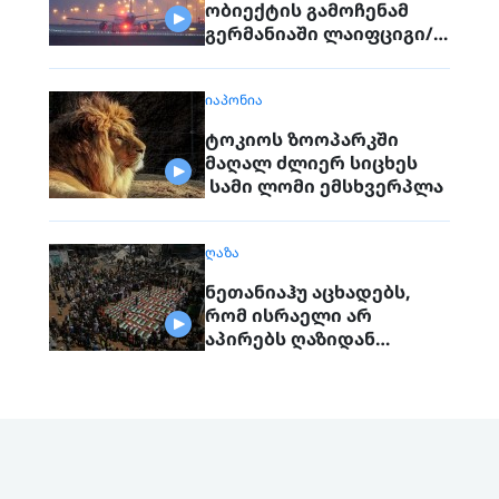
ობიექტის გამოჩენამ
გერმანიაში ლაიფციგი/
ჰალეს აეროპორტის
მუშაობა შეაფერხა
ᲘᲐᲞᲝᲜᲘᲐ
ტოკიოს ზოოპარკში
მაღალ ძლიერ სიცხეს
სამი ლომი ემსხვერპლა
ᲦᲐᲖᲐ
ნეთანიაჰუ აცხადებს,
რომ ისრაელი არ
აპირებს ღაზიდან
ჯარების გაყვანას
„ჰამასის“ სრულად
განიარაღებამდე