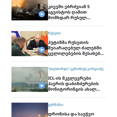
კიევში ებრძვიან 5
აგვისტოს ღამით
მომხდარ რუსულ
თავდასხმებს
ᲠᲣᲡᲔᲗᲘ
პუტინმა რუსეთის
შეიარაღებულ ძალებში
ცვლილებების შესახებ
გამოაცხადა
"ᲑᲘᲚᲑᲝᲠᲓᲘ" ᲔᲕᲠᲝᲜᲘᲣᲡ ᲯᲝᲠᲯᲘᲐᲖᲔ
ICL-ის მკვლევრები
ჰაერის დაბინძურების
მონიტორინგის ახალ
მოწყობილობებს ცდიან
ᲒᲔᲠᲛᲐᲜᲘᲐ
დრონისა და საეჭვო