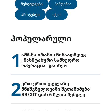
შეზღუდვები
პანდემია
პროტესტი
აქცია
ᲞᲝᲞᲣᲚᲐᲠᲣᲚᲘ
1
აშშ-მა ირანის წინააღმდეგ
„მასშტაბური სამხედრო
ოპერაცია` დაიწყო
2
ერთ-ერთი ყველაზე
მნიშვნელოვანი შეთანხმება
BREXIT-დან 6 წლის შემდეგ