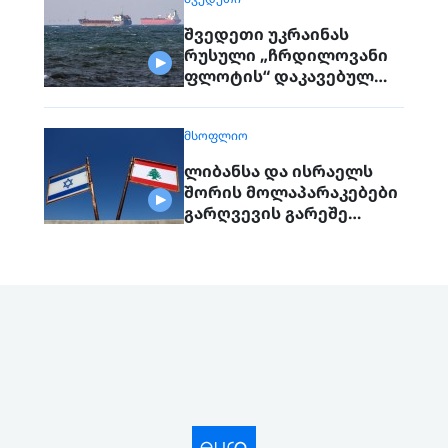
შვედეთი უკრაინას
რუსული „ჩრდილოვანი
ფლოტის“ დაკავებულ
გემს გადასცემს
ᲛᲡᲝᲤᲚᲘᲝ
ლიბანსა და ისრაელს
შორის მოლაპარაკებები
გარღვევის გარეშე
დასრულდა, მხარეები
ერთმანეთს 1
სექტემბერს შეხვდებიან