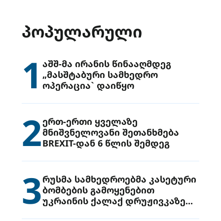
ᲞᲝᲞᲣᲚᲐᲠᲣᲚᲘ
1
აშშ-მა ირანის წინააღმდეგ
„მასშტაბური სამხედრო
ოპერაცია` დაიწყო
2
ერთ-ერთი ყველაზე
მნიშვნელოვანი შეთანხმება
BREXIT-დან 6 წლის შემდეგ
3
რუსმა სამხედროებმა კასეტური
ბომბების გამოყენებით
უკრაინის ქალაქ დრუჟივკაზე
მიიტანეს იერიში