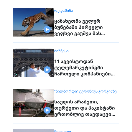
ᲓᲔᲓᲐᲛᲘᲬᲐ
ყაზახეთმა ველურ
ბუნებაში პირველი
ვეფხვი გაუშვა მას
შემდეგ, რაც 70 წლის წინ
რეგიონიდან საერთოდ
ᲑᲘᲖᲜᲔᲡᲘ
გაქრა თურანული ვეფხვი
11 აგვისტოდან
ტელემარკეტინგში
ჩართული კომპანიები
პირდაპირ ვეღარ
დაუკავშირდებიან
"ᲑᲘᲚᲑᲝᲠᲓᲘ" ᲔᲕᲠᲝᲜᲘᲣᲡ ᲯᲝᲠᲯᲘᲐᲖᲔ
მოქალაქეებს
საუდის არაბეთი,
თურქეთი და პაკისტანი
ერთობლივ თავდაცვით
შეთანხმებას
გააფორმებენ
ᲨᲕᲔᲓᲔᲗᲘ