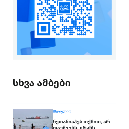
სხვა ამბები
ᲛᲡᲝᲤᲚᲘᲝ
ნეთანიაჰუს თქმით, არ
დაუშვებს, ირანს