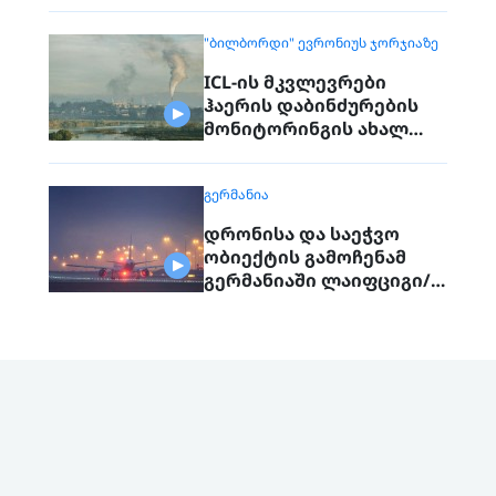
"ᲑᲘᲚᲑᲝᲠᲓᲘ" ᲔᲕᲠᲝᲜᲘᲣᲡ ᲯᲝᲠᲯᲘᲐᲖᲔ
ICL-ის მკვლევრები
ჰაერის დაბინძურების
მონიტორინგის ახალ
მოწყობილობებს ცდიან
ᲒᲔᲠᲛᲐᲜᲘᲐ
დრონისა და საეჭვო
ობიექტის გამოჩენამ
გერმანიაში ლაიფციგი/
ჰალეს აეროპორტის
მუშაობა შეაფერხა