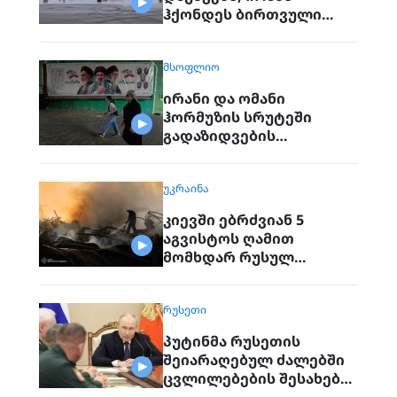
ჰქონდეს ბირთვული
იარაღი. გაერო
ტერორისტულ
ᲛᲡᲝᲤᲚᲘᲝ
საფრთხეებზე საუბრობს
ირანი და ომანი
ჰორმუზის სრუტეში
გადაზიდვების
მარშრუტზე
შეთანხმდნენ
ᲣᲙᲠᲐᲘᲜᲐ
კიევში ებრძვიან 5
აგვისტოს ღამით
მომხდარ რუსულ
თავდასხმებს
ᲠᲣᲡᲔᲗᲘ
პუტინმა რუსეთის
შეიარაღებულ ძალებში
ცვლილებების შესახებ
გამოაცხადა