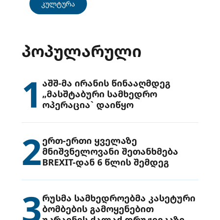
კულტურა
ᲞᲝᲞᲣᲚᲐᲠᲣᲚᲘ
1
აშშ-მა ირანის წინააღმდეგ
„მასშტაბური სამხედრო
ოპერაცია` დაიწყო
2
ერთ-ერთი ყველაზე
მნიშვნელოვანი შეთანხმება
BREXIT-დან 6 წლის შემდეგ
3
რუსმა სამხედროებმა კასეტური
ბომბების გამოყენებით
უკრაინის ქალაქ დრუჟივკაზე