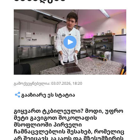
გამოქვეყნებულია: 03.07.2026, 18:20
ᲒᲐᲐᲖᲘᲐᲠᲔ ᲔᲡ ᲡᲢᲐᲢᲘᲐ
გიყვართ ტკბილეული? მოდი, უფრო
მეტი გავიგოთ შოკოლადის
მსოფლიოში პირველი
ჩამნაცვლებლის შესახებ, რომელიც
არ შეიცავს კაკაოს და მზესუმზირის