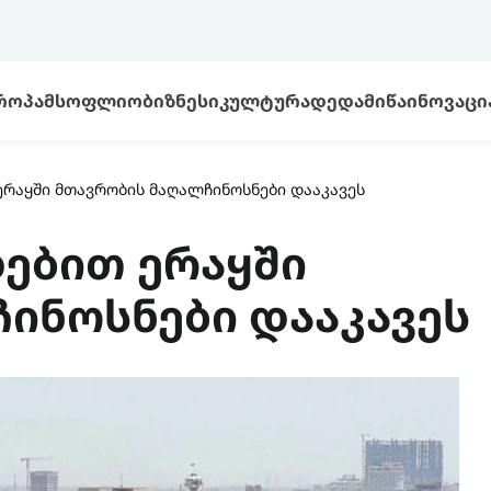
ᲠᲝᲞᲐ
ᲛᲡᲝᲤᲚᲘᲝ
ᲑᲘᲖᲜᲔᲡᲘ
ᲙᲣᲚᲢᲣᲠᲐ
ᲓᲔᲓᲐᲛᲘᲬᲐ
ᲘᲜᲝᲕᲐᲪᲘ
რაყში მთავრობის მაღალჩინოსნები დააკავეს
ებით ერაყში
ინოსნები დააკავეს