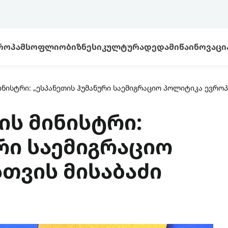
ᲠᲝᲞᲐ
ᲛᲡᲝᲤᲚᲘᲝ
ᲑᲘᲖᲜᲔᲡᲘ
ᲙᲣᲚᲢᲣᲠᲐ
ᲓᲔᲓᲐᲛᲘᲬᲐ
ᲘᲜᲝᲕᲐᲪᲘ
ინისტრი: „ესპანეთის ჰუმანური საემიგრაციო პოლიტიკა ევრო
ის მინისტრი:
რი საემიგრაციო
თვის მისაბაძი