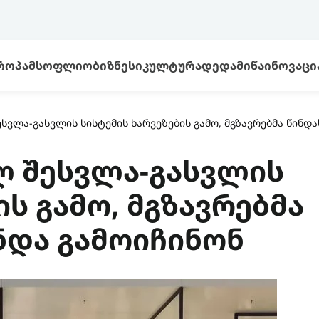
ᲠᲝᲞᲐ
ᲛᲡᲝᲤᲚᲘᲝ
ᲑᲘᲖᲜᲔᲡᲘ
ᲙᲣᲚᲢᲣᲠᲐ
ᲓᲔᲓᲐᲛᲘᲬᲐ
ᲘᲜᲝᲕᲐᲪᲘ
სვლა-გასვლის სისტემის ხარვეზების გამო, მგზავრებმა წინდ
ლ შესვლა-გასვლის
ის გამო, მგზავრებმა
და გამოიჩინონ