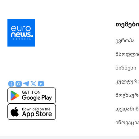
თემებ
ევროპა
მსოფლი
ბიზნესი
კულტურ
მოგზაურ
დედამიწ
ინოვაცი