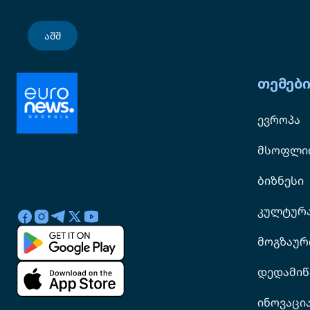
აშშ
თემებ
ევროპა
მსოფლი
ბიზნესი
კულტურ
მოგზაურ
დედამიწ
ინოვაცი