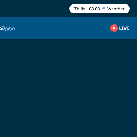
Tbilisi
08.08
Weather
Ა
ᲛᲔᲢᲘ
LIVE