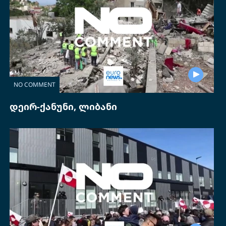
NO COMMENT
დეირ-ქანუნი, ლიბანი