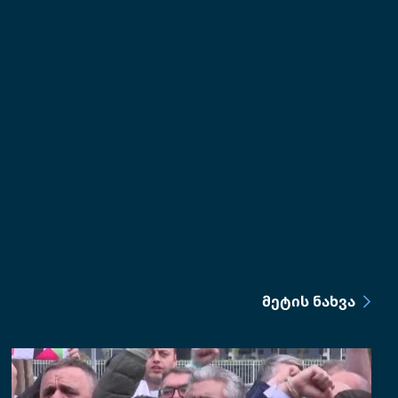
ᲛᲔᲢᲘᲡ ᲜᲐᲮᲕᲐ