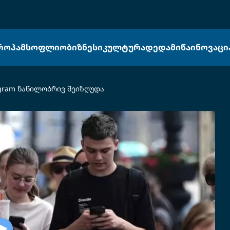
ᲠᲝᲞᲐ
ᲛᲡᲝᲤᲚᲘᲝ
ᲑᲘᲖᲜᲔᲡᲘ
ᲙᲣᲚᲢᲣᲠᲐ
ᲓᲔᲓᲐᲛᲘᲬᲐ
ᲘᲜᲝᲕᲐᲪᲘ
egram ნაწილობრივ შეიზღუდა