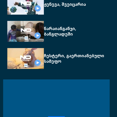
ჟენევა, შვეიცარია
ნარაიანგანჯი,
ბანგლადეში
ჩესტერი, გაერთიანებული
სამეფო