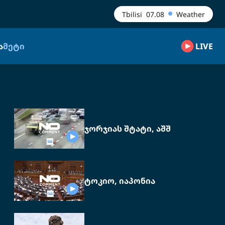
Tbilisi
07.08
Weather
Ა
ᲛᲔᲢᲘ
LIVE
ჯორჯიას შტატი, აშშ
ტოკიო, იაპონია