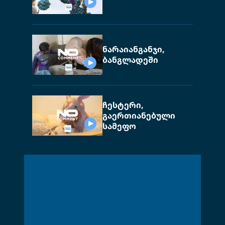
ნარაიანგანჯი,
ბანგლადეში
ჩესტერი,
გაერთიანებული
სამეფო