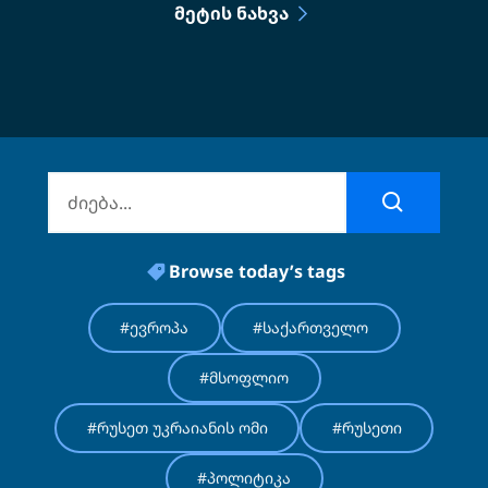
ᲛᲔᲢᲘᲡ ᲜᲐᲮᲕᲐ
Browse today’s tags
#ევროპა
#საქართველო
#მსოფლიო
#რუსეთ უკრაიანის ომი
#რუსეთი
#პოლიტიკა